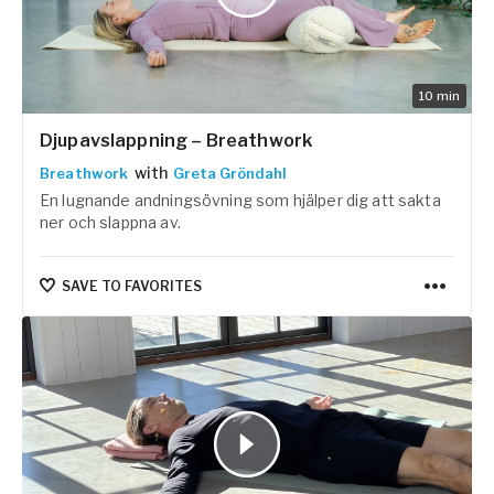
10
min
Djupavslappning – Breathwork
with
Breathwork
Greta Gröndahl
En lugnande andningsövning som hjälper dig att sakta
ner och slappna av.
SAVE TO FAVORITES