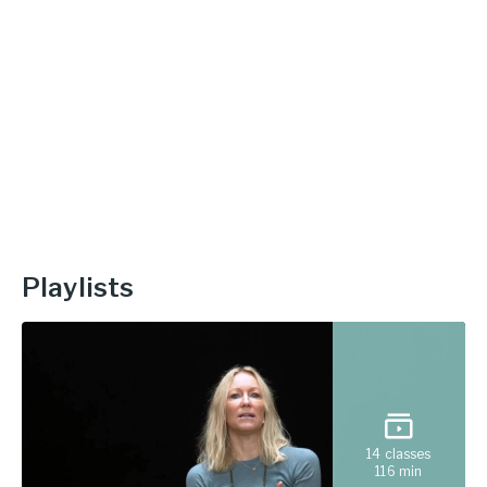
Playlists
14
classes
116
min