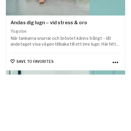
Andas dig lugn – vid stress & oro
Yogobe
När tankarna snurrar och bröstet känns trångt – låt
andetaget visa vägen tillbaka till ett inre lugn. Här hittar
du guidade andningsövningar som kan minska stress,
lugna nervsystemet och bjuda in en skön känsla av ro,
ett andetag i taget.
SAVE TO FAVORITES
13
classes
135
min