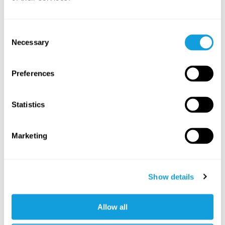
En lugn och grundande yogaklass
där du stannar nära golvet och rör
10
min
dig genom mjuka, medvetna
Consent
rörelser.
Kvälls-qi gong
Necessary
Selection
Samla ihop och rensa ut dagens
energi och bjud in mjuk energi in i
15
min
Preferences
kvällen och natten.
Varva ner efter en lång arbetsdag
Statistics
Lämna arbetsdagen bakom dig
och landa i den fysiska kroppen
15
min
med hjälp av andetaget.
Marketing
Yoga Nidra – kom till ro 🎵
Låt dagen rinna av dig och
kroppen mjukna, som en del av din
5
min
kvällsrutin för bättre sömn.
Show details
Kristallklar kvällsyoga
Mjuk yoga med lång avslappning
Allow all
för att varva ner efter dagen.
20
min