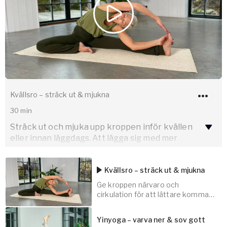
Kvällsro – sträck ut & mjukna
30
min
Sträck ut och mjuka upp kroppen inför kvällen
eller innan läggdags. Att lägga sig med mer
cirkulation, och i den bemärkelsen mer “vakna”
muskler stället för en rastlös kropp, kan hjälpa
Kvällsro – sträck ut & mjukna
dig att somna lättare. Ett sätt att lugna, grunda
och ankra dig själv.
Ge kroppen närvaro och
cirkulation för att lättare komma
till ro på kvällen.
Bjud in lugn och harmoni i dessa positioner nära
mattan, som med sin lätta aktivitet, också ger
Yinyoga – varva ner & sov gott