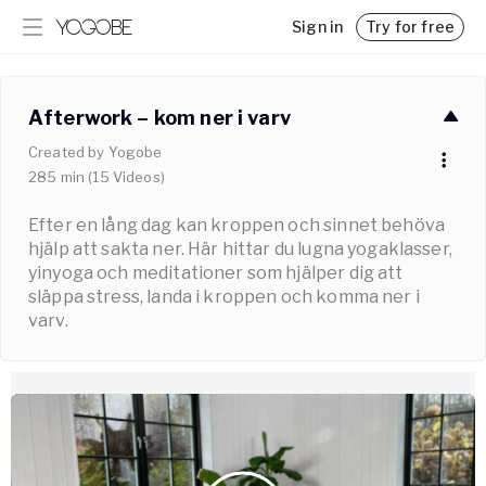
Sign in
Try for free
Programs
Blog
Get inspired and achieve your goals with step-by-step
Insights, tips, and interesting reads
Afterwork – kom ner i varv
guidance
Pricing
Created by
Yogobe
Challenges
Memberships for Yogobe Play
285
min
(
15
Videos
)
Kickstart your new routine
Team Yogobe
Get to know our experts
Efter en lång dag kan kroppen och sinnet behöva
Business
hjälp att sakta ner. Här hittar du lugna yogaklasser,
Support for employers and organizations
yinyoga och meditationer som hjälper dig att
släppa stress, landa i kroppen och komma ner i
For Employers
varv.
For Yoga Teachers
Classes and Lectures