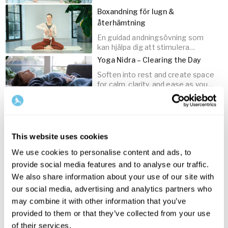
övergång in i kvällen.
Boxandning för lugn &
återhämtning
En guidad andningsövning som
15
min
kan hjälpa dig att stimulera
vagusnerven och lugna
Yoga Nidra – Clearing the Day
nervsystemet.
Soften into rest and create space
for calm, clarity, and ease as you
transition toward sleep.
10
min
3
Audio tracks
After Work Affairs – Yin Yoga
Let go of the day with this
This website uses cookies
soothing yin sequence for desk-
15
min
We use cookies to personalise content and ads, to
weary bodies and busy minds.
provide social media features and to analyse our traffic.
Meditation för att återvända hem
We also share information about your use of our site with
En meditation för att smälta
our social media, advertising and analytics partners who
intrycken från dagen som har varit,
45
min
may combine it with other information that you’ve
oavsett hur den har varit.
provided to them or that they’ve collected from your use
Gentle Flow – landa mjukt
of their services.