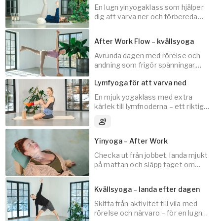
utrymme och plats. Du får börja med växelandning
En lugn yinyogaklass som hjälper
för att sedan övergå till mestadels sittande och
dig att varva ner och förbereda
30
min
liggande övningar.
både kropp och sinne för en god
natts sömn.
After Work Flow – kvällsyoga
Klassen passar alla och det kan vara bra att ha en
filt tillhands. Var inkännande i din praktik och
Avrunda dagen med rörelse och
anpassa efter dina förutsättningar.
andning som frigör spänningar,
20
min
stress och stagnerad energi.
Lymfyoga för att varva ned
Vill du yoga mer med Jennie kan du gärna
En mjuk yogaklass med extra
kombinera denna klass med
Väck kropp och
kärlek till lymfnoderna – ett riktigt
sinne till liv
som kan passa som morgonpraktik
skönt lymfmys.
30
min
och
Ladda om för ny energi
som lunchpraktik.
3
Audio tracks
Yinyoga – After Work
Checka ut från jobbet, landa mjukt
på mattan och släpp taget om
15
min
spänningar och dagens intryck.
Kvällsyoga – landa efter dagen
Skifta från aktivitet till vila med
rörelse och närvaro – för en lugn
20
min