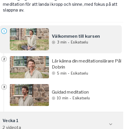
meditation för att landa i kropp och sinne, med fokus på att
slappna av.
1
Välkommen till kursen
-
3
min
Esikatselu
2
Lär känna din meditationslärare Pål
Dobrin
-
5
min
Esikatselu
3
Guidad meditation
-
10
min
Esikatselu
Vecka 1
2 videota