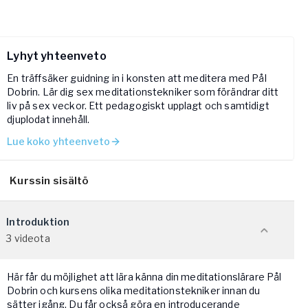
Lyhyt yhteenveto
En träffsäker guidning in i konsten att meditera med Pål
Dobrin. Lär dig sex meditationstekniker som förändrar ditt
liv på sex veckor. Ett pedagogiskt upplagt och samtidigt
djuplodat innehåll.
Lue koko yhteenveto
Kurssin sisältö
Introduktion
3 videota
Här får du möjlighet att lära känna din meditationslärare Pål
Dobrin och kursens olika meditationstekniker innan du
sätter igång. Du får också göra en introducerande