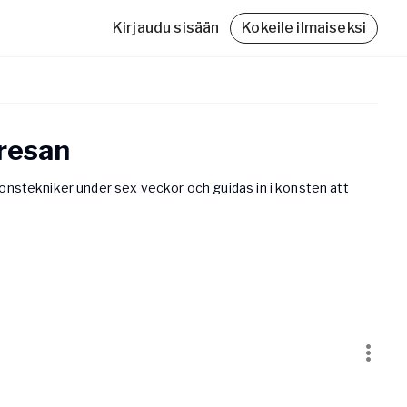
Kirjaudu sisään
Kokeile ilmaiseksi
sresan
ationstekniker under sex veckor och guidas in i konsten att
Friskvårdsbidrag
Med Yogobe Flex kan du använda hela
friskvårdsbidraget – till sista kronan!
Läs mer