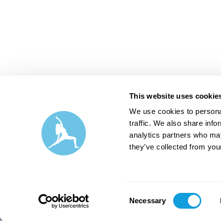
This website uses cookie
We use cookies to personal
Suomi
|
EUR (€)
traffic. We also share info
analytics partners who may
they’ve collected from your
Play
Social media
Get started with Play
Facebook
Audio & video library
Instagram
Consent
Necessary
LIVE classes
Youtube
Selection
Programs
Linkedin