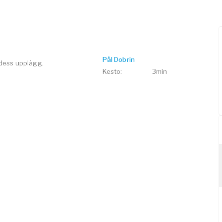
Pål Dobrin
 dess upplägg.
Kesto
:
3min