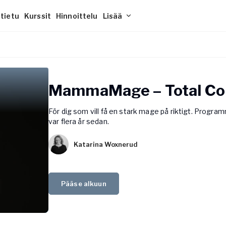
tietu
Kurssit
Hinnoittelu
Lisää
Yogobe Haaste
Team Yogobe
 maailmaan –
telumme
Osallistu haasteeseen ja säilytä
Tutustu asiantuntijoihimme.
yin-joogasta
motivaatiosi
MammaMage – Total Co
inyasaan.
För dig som vill få en stark mage på riktigt. Progra
Ohjelmat
var flera år sedan.
hengitystekniikoita
Inspiroidu ja saavuta tavoitteesi
ttymisen ja
Katarina Woxnerud
ressin tueksi.
Pääse alkuun
oittolistakokoelmaamme