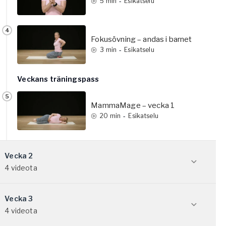
-
5
min
Esikatselu
4
Fokusövning – andas i barnet
-
3
min
Esikatselu
Veckans träningspass
5
MammaMage – vecka 1
-
20
min
Esikatselu
Vecka 2
4 videota
Vecka 3
Vecka 2 – Lägg grunden
4 videota
Nu är det dags för lite mer utmaning i alla övningar och vi