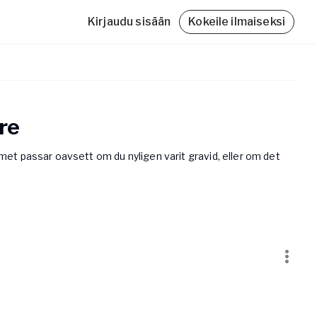
Kirjaudu sisään
Kokeile ilmaiseksi
re
mmet passar oavsett om du nyligen varit gravid, eller om det
Friskvårdsbidrag
Med Yogobe Flex kan du använda hela
friskvårdsbidraget – till sista kronan!
Läs mer