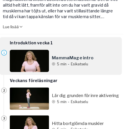
alltid helt lätt, framför allt inte om du har varit gravid då
musklerna har töjts ut, eller har varit stillasittande längre
tid då vi kan tappa känslan för var musklerna sitter.
Lue lisää
Här lär du dig hitta lätt kontroll igen och du lär dig också om
varför det kan vara bra att starta – eller komma tillbaka till –
lättare övningar för de djupare muskelsystemen. Nu
Introduktion vecka 1
bygger vi en stabil grund som de övriga veckorna sedan
bygger vidare på.
1
MammaMage intro
-
5
min
Esikatselu
Veckans föreläsningar
2
Lär dig grunden för inre aktivering
-
5
min
Esikatselu
3
Hitta bortglömda muskler