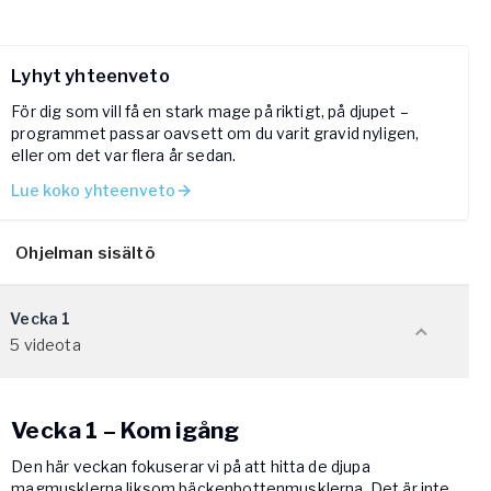
Lyhyt yhteenveto
För dig som vill få en stark mage på riktigt, på djupet –
programmet passar oavsett om du varit gravid nyligen,
eller om det var flera år sedan.
Lue koko yhteenveto
Ohjelman sisältö
Vecka 1
5 videota
Vecka 1 – Kom igång
Den här veckan fokuserar vi på att hitta de djupa
magmusklerna liksom bäckenbottenmusklerna. Det är inte