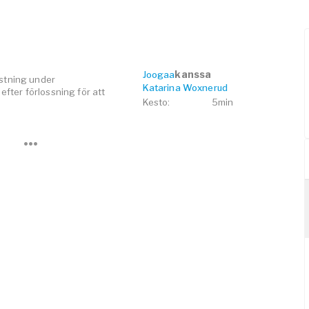
kanssa
Joogaa
stning under
Katarina Woxnerud
efter förlossning för att
Kesto
:
5min