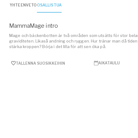
YHTEENVETO
OSALLISTUA
MammaMage intro
Mage och bäckenbotten är två områden som utsätts för stor bela
graviditeten. Likaså andning och ryggen. Hur tränar man då tiden 
stärka kroppen? Börja i det lilla för att sen öka på.
AIKATAULU
TALLENNA SUOSIKKEIHIN