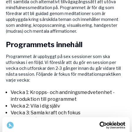
ett samtida och alternativt tillvägagångssätt att utöva
mindfulnessmeditation på. Programmet är för dig som
föredrar att bli guidad genom meditationer som är
uppbyggda kring särskilda teman och innehåller moment
som andning, kroppsscanning, visualisering, handgester
(mudras) och mentala affirmationer.
Programmets innehåll
Programmet är uppbyggt på sex sessioner som ska
utforskas i en följd. Vi föreslår att du gör en session per
vecka och utforskar den 2-3 gånger innan du går vidare till
nästa session. Följande är fokus för meditationspraktiken
varje vecka:
Vecka 1: Kropps- och andningsmedvetenhet -
introduktion till programmet
Vecka 2: Vila i dig själv
Vecka 3: Samla kraft och fokus
Vecka 4: Nå själens visdom via din fantasi
Vecka 5: Kultivera tillit och tålamod