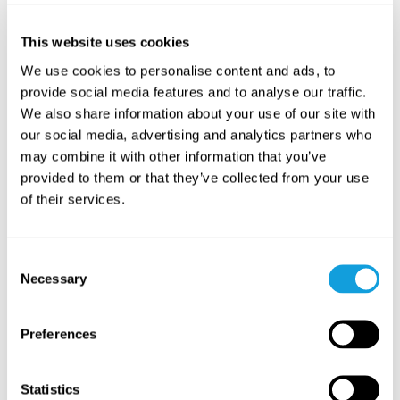
Vecka 6: Loving Kindness Meditation (Meditation
för kärleksfull vänlighet)
This website uses cookies
OBS:
Notera att kursens videoinnehåll är på engelska!
We use cookies to personalise content and ads, to
Att tänka på när du lär dig
provide social media features and to analyse our traffic.
meditera
We also share information about your use of our site with
our social media, advertising and analytics partners who
Tänk på det här för att få ut det mesta av din
may combine it with other information that you’ve
meditationspraktik:
provided to them or that they’ve collected from your use
Se till att du känner dig tillräckligt bekväm i din
of their services.
kropp och i din position så att du kan sitta stilla
under sessionen. Om du någon gång upplever ett
kroppsligt obehag medan du mediterar, behöver
Consent
du inte stanna i den positionen. Istället, gör de
Necessary
Selection
justeringar du behöver göra för att vara bekväm
och fortsätt sedan att fokusera på meditationen.
Du kan använda vilka hjälpmedel du vill för att hitta
Preferences
en behaglig kroppsställning, som till exempel en
stol, kuddar eller filtar.
Statistics
Vissa dagar går det lättare, och vissa dagar är lite