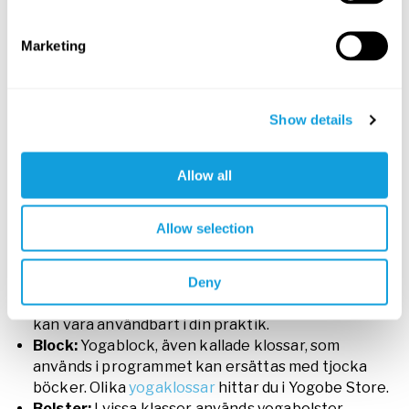
svårare. Acceptans och medkänsla är dina bästa
vänner!
Marketing
Att lära sig meditera är en process. Ta små steg
och försök att ha tålamod med dig själv.
Du praktiserar för att praktisera, inte för att
uppnå ett resultat.
Show details
De redskap som används i
programmet
Allow all
I en del av programmets klasser används olika redskap för
att stärka upp kroppen och få kontakt med musklerna.
Allow selection
Följande redskap kan vara bra att ha till hands:
Filt:
Du kan använda vilken typ av filt som helst.
Deny
Men en
yogafilt
som är lite tyngre och mer stabil
kan vara användbart i din praktik.
Block:
Yogablock, även kallade klossar, som
används i programmet kan ersättas med tjocka
böcker. Olika
yogaklossar
hittar du i Yogobe Store.
Bolster:
I vissa klasser används yogabolster,