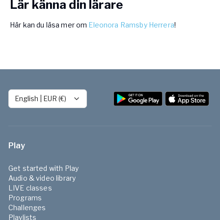
Lär känna din lärare
Här kan du läsa mer om
Eleonora Ramsby Herrera
!
English
|
EUR (€)
Play
Get started with Play
Audio & video library
LIVE classes
Programs
Challenges
Playlists