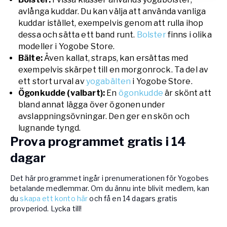
avlånga kuddar. Du kan välja att använda vanliga
kuddar istället, exempelvis genom att rulla ihop
dessa och sätta ett band runt.
Bolster
finns i olika
modeller i Yogobe Store.
Bälte:
Även kallat, straps, kan ersättas med
exempelvis skärpet till en morgonrock. Ta del av
ett stort urval av
yogabälten
i Yogobe Store.
Ögonkudde (valbart):
En
ögonkudde
är skönt att
bland annat lägga över ögonen under
avslappningsövningar. Den ger en skön och
lugnande tyngd.
Prova programmet gratis i 14
dagar
Det här programmet ingår i prenumerationen för Yogobes
betalande medlemmar. Om du ännu inte blivit medlem, kan
du
skapa ett konto här
och få en 14 dagars gratis
provperiod. Lycka till!