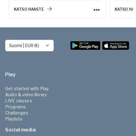
lättlagade
KATSO HAASTE
KATSO HA
helhetskon
Suomi
|
EUR (€)
Play
Get started with Play
Audio & video library
LIVE classes
Programs
Challenges
Playlists
Social media