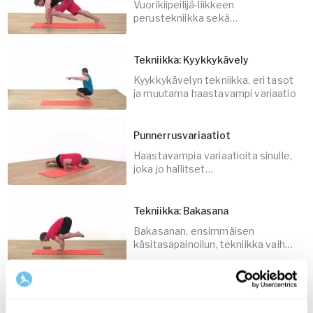
Vuorikiipeilijä-liikkeen
5
min
perustekniikka sekä
haastavammat variaatiot
Tekniikka: Kyykkykävely
Kyykkykävelyn tekniikka, eri tasot
5
min
ja muutama haastavampi variaatio
Punnerrusvariaatiot
Haastavampia variaatioita sinulle,
5
min
joka jo hallitset
peruspunnerrukset
Tekniikka: Bakasana
Bakasanan, ensimmäisen
5
min
käsitasapainoilun, tekniikka vaihe
vaiheelta