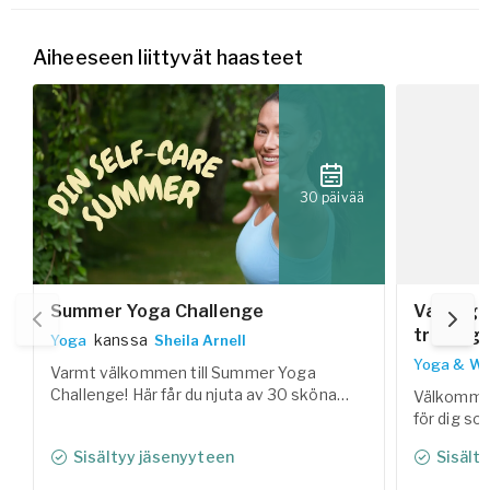
Aiheeseen liittyvät haasteet
30 päivää
Summer Yoga Challenge
Vardagss
träning 
kanssa
Yoga
Sheila Arnell
Yoga & Wo
Varmt välkommen till Summer Yoga
Challenge! Här får du njuta av 30 sköna
Välkommen
yogaklasser som hjälper dig att landa i
för dig so
kroppen, reglera nervsystemet och skapa
styrka och
Sisältyy jäsenyyteen
Sisält
utrymme för både rörelse och vila under
Tillsamma
sommaren.
samlat trä