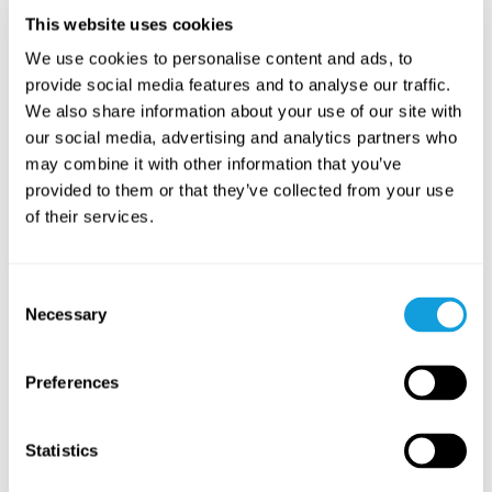
5
min
Aiheeseen liittyvät kokoelmat
This website uses cookies
We use cookies to personalise content and ads, to
provide social media features and to analyse our traffic.
We also share information about your use of our site with
our social media, advertising and analytics partners who
may combine it with other information that you’ve
provided to them or that they’ve collected from your use
of their services.
Stresshantering – verktyg för
Sömn – s
Consent
stress & oro
sömnbes
Necessary
Selection
På denna sida hittar du innehåll för dig som
På denna s
vill lära dig hantera och minska stress och
vill lära 
oro i vardagen.
förbättra 
Preferences
Statistics
Aiheeseen liittyvät LIVE-harjoitukset