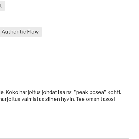
t
Authentic Flow
le. Koko harjoitus johdattaa ns. "peak posea" kohti.
rjoitus valmistaa siihen hyvin. Tee oman tasosi