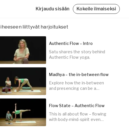
Kirjaudu sisään
Kokeile ilmaiseksi
iheeseen liittyvät harjoitukset
Authentic Flow – Intro
Satu shares the story behind
Authentic Flow yoga.
Friskvårdsbidrag
Madhya – the in-between flow
Med Yogobe Flex kan du använda hela
friskvårdsbidraget – till sista kronan!
Explore how the in-between
5
min
and presencing can be a
Läs mer
doorway into the now.
Flow State – Authentic Flow
This is all about flow – flowing
45
min
with body-mind-spirit even
when our lives seem restricted.