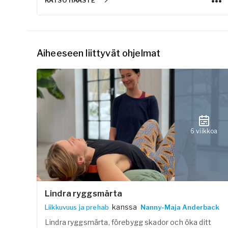
KATSO HAASTE
Aiheeseen liittyvät ohjelmat
6 viikkoa
Lindra ryggsmärta
kanssa
Liikkuvuus ja prehab
Nanny-Maja Anderback
Lindra ryggsmärta, förebygg skador och öka ditt