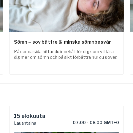
Sömn – sov bättre & minska sömnbesvär
På denna sida hittar du innehåll för dig som vill lära
dig mer om sömn och på sikt förbättra hur du sover.
15
elokuuta
07:00
-
08:00 GMT+0
Lauantaina