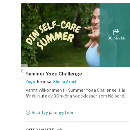
30 päivää
Summer Yoga Challenge
kanssa
Yoga
Sheila Arnell
Varmt välkommen till Summer Yoga Challenge! Här
får du njuta av 30 sköna yogaklasser som hjälper dig
att landa i kroppen, reglera nervsystemet och skapa
utrymme för både rörelse och vila under sommaren.
Sisältyy jäsenyyteen