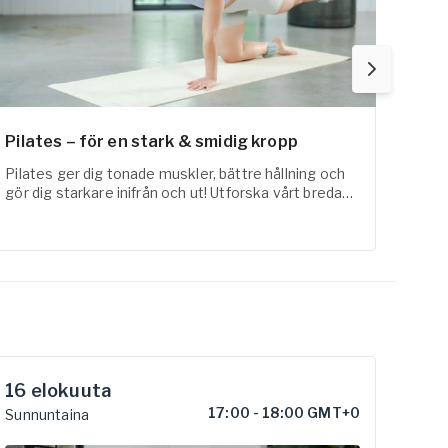
Pilates – för en stark & smidig kropp
Fysi
Pilates ger dig tonade muskler, bättre hållning och
FaR-a
gör dig starkare inifrån och ut! Utforska vårt breda
med t
utbud inom pilates online här!
erfar
16
elokuuta
22
17:00
-
18:00 GMT+0
Sunnuntaina
Laua