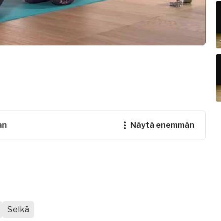
an
näytä enemmän
Selkä