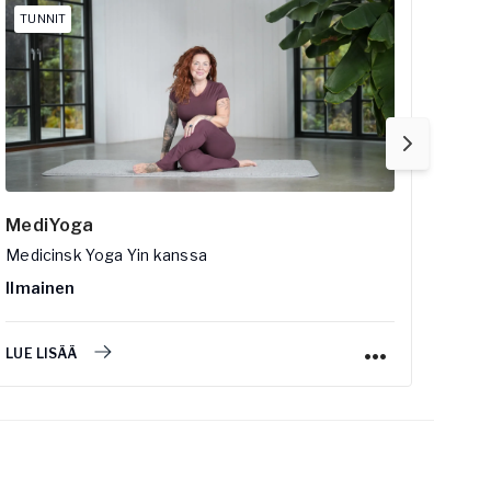
TUNNIT
TUN
MediYoga
Slow
Medicinsk Yoga Yin
kanssa
Flow
Ilmainen
Ilma
LUE LISÄÄ
LUE L