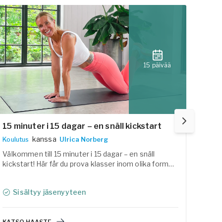
15 päivää
15 minuter i 15 dagar – en snäll kickstart
12 d
kanssa
Koulutus
Ulrica Norberg
Yoga
Välkommen till 15 minuter i 15 dagar – en snäll
Välko
kickstart! Här får du prova klasser inom olika former
olika
av träning och yoga som förhoppningsvis hjälper dig
och f
att väcka lusten och motivation att fortsätta.
åter
Sisältyy jäsenyyteen
Si