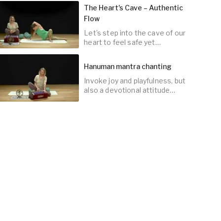
The Heart's Cave – Authentic
Flow
Let’s step into the cave of our
45
min
heart to feel safe yet
empowered to connect with
the world.
Hanuman mantra chanting
Invoke joy and playfulness, but
45
min
also a devotional attitude
toward life.
10
min