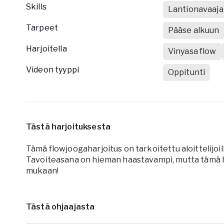
Skills
Lantionavaaja
Tarpeet
Pääse alkuun
Harjoitella
Vinyasa flow
Videon tyyppi
Oppitunti
Tästä harjoituksesta
Tämä flowjoogaharjoitus on tarkoitettu aloittelijoil
Tavoiteasana on hieman haastavampi, mutta tämä ha
mukaan!
Tästä ohjaajasta