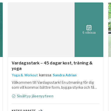
6 viikkoa
Vardagsstark – 45 dagar kost, träning &
yoga
kanssa
Yoga & Workout
Sandra Adrian
Välkommen till Vardagsstark! En utmaning för dig
som vill komma i bättre form, bygga styrka och få
mer energi i vardagen. Tillsammans med Linas
Sisältyy jäsenyyteen
Matkasse har vi samlat träning, yoga, återhämtning
och lättlagade, näringsrika recept i ett
helhetskoncept som är enkelt att följa.