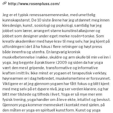
http://www.rosenpluss.com/
Jeg er et typisk renessansemenneske, med umettelig
kunnskapstørst. De 10 siste årene har jeg utdannet meg innen
klesdesign, kunst, sosiologi og psykologi, samtidig har jeg
jobbet som lærer, arrangert større kunstinstallasjoner og
jobbet som designer under eget merke rosén+torske. Som
kreativ akademiker med høye krav til meg selv, har jeg kjent på
utfordringen i det å ha fokus i flere retninger og høyt press
både innenfra og utenfra. En langvarig kronisk
muskelbetennelse i nakke, skuldre og arm skulle bli min vei inn i
yoga. Jeg begynte å praktisere i 2009 og siden da har yoga
vært den mest gripende, transformative og informative
kraften i mitt liv. Ikke minst er yogaen et terapeutisk verktøy,
høyrearmen er i dag helbredet, muskelsmertene er forsvunnet.
Viktigere er at jeg gjennom yogaen har fått fokus og blitt kjent
med meg selv på et dypere nivå, jeg ser verden klarere, og har
blitt mer tilstede og tilfreds i livet. Yoga er så mye mer enn
fysisk trening, yoga handler om å leve ekte, intuitivt og bevisst.
Gjennom yoga kommer mennesket i kontakt med sjelen, på
den måten er yoga en spirituell kunstform. Kunst og yoga