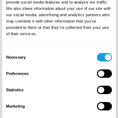
provide social media features and to analyse our traffic.
PLAY:hin
We also share information about your use of our site with
our social media, advertising and analytics partners who
may combine it with other information that you’ve
Videot, soittolistat ja ohjelmat
provided to them or that they’ve collected from your use
Helppokäyttöinen ja joustava
of their services.
Ei sitoutumisaikaa
Käytä työnantajan tarjoama hyvinvointietu
Consent
Necessary
Selection
KUUKAUSITILAUS
18
EUR
Preferences
/
kk
22
EUR
Statistics
Cancel anytime
Marketing