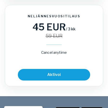
NELJÄNNESVUOSITILAUS
45
EUR
/
3 kk
59
EUR
Cancel anytime
Aktivoi