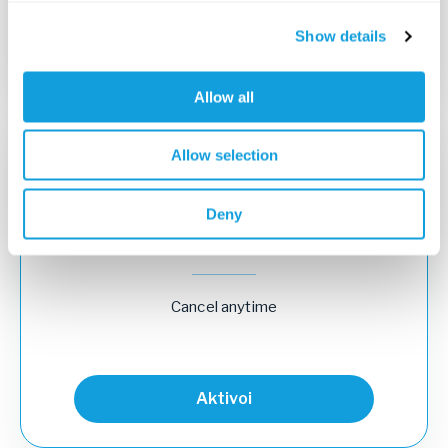
Show details
Aktivoi
Allow all
Paras hinta
Allow selection
VUOSITILAUS
160
EUR
/
vuosi
Deny
220
EUR
Cancel anytime
Aktivoi