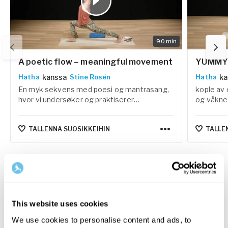
90
min
A poetic flow – meaningful movement
YUMMY 
kanssa
ka
Hatha
Stine Rosén
Hatha
En myk sekvens med poesi og mantrasang,
kople av 
hvor vi undersøker og praktiserer
og våkner
tilstedeværelse, det å være underveis uten
å skynde seg til målet.
TALLENNA SUOSIKKEIHIN
TALLE
Valitse Premium, niin saat
This website uses cookies
We use cookies to personalise content and ads, to
rajattoman pääsyn Yogobe