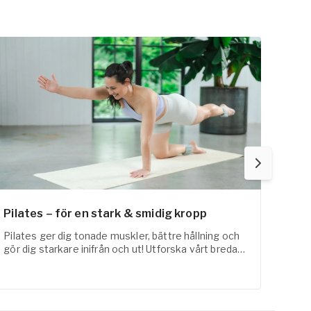
Pilates – för en stark & smidig kropp
Fysi
Pilates ger dig tonade muskler, bättre hållning och
FaR-a
gör dig starkare inifrån och ut! Utforska vårt breda
med t
utbud inom pilates online här!
erfar