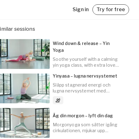
Sign in
Try for free
imilar sessions
Wind down & release – Yin
Yoga
Soothe yourself with a calming
yin yoga class, with extra love
and care for your hips.
with
Yinyasa – lugna nervsystemet
Släpp stagnerad energi och
lugna nervsystemet med
30
min
mjuka flöden och vilsamma
3
Audio tracks
positioner.
Äg din morgon – lyft din dag
Morgonyoga som sätter igång
20
min
cirkulationen, mjukar upp
kroppen och fyller på med ny