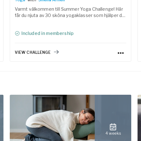
Varmt välkommen till Summer Yoga Challenge! Här
får du njuta av 30 sköna yogaklasser som hjälper dig
att landa i kroppen, reglera nervsystemet och skapa
utrymme för både rörelse och vila under sommaren.
Included in membership
VIEW CHALLENGE
4 weeks