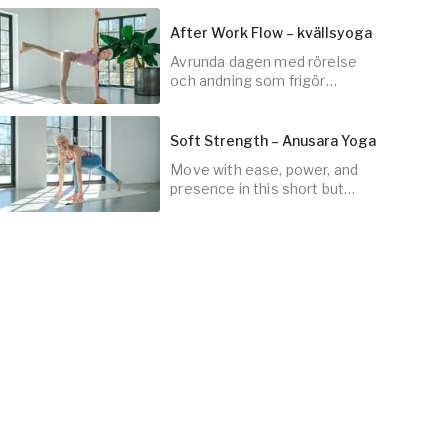
energi till din dag.
After Work Flow – kvällsyoga
Avrunda dagen med rörelse
45
min
och andning som frigör
spänningar, stress och
stagnerad energi.
Soft Strength – Anusara Yoga
Move with ease, power, and
30
min
presence in this short but
sweet yoga class.
30
min