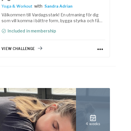
with
Yoga & Workout
Sandra Adrian
Välko
kicks
Välkommen till Vardagsstark! En utmaning för dig
av tr
som vill komma i bättre form, bygga styrka och få
att v
mer energi i vardagen. Tillsammans med Linas
Included in membership
I
Matkasse har vi samlat träning, yoga, återhämtning
och lättlagade, näringsrika recept i ett
helhetskoncept som är enkelt att följa.
VIEW CHALLENGE
VIEW
4 weeks