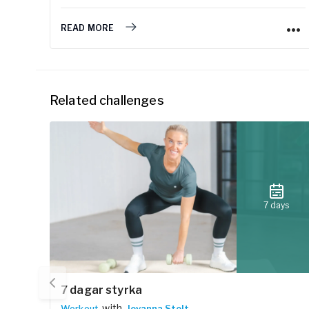
READ MORE
Related challenges
7 days
7 dagar styrka
with
Workout
Jovanna Stolt