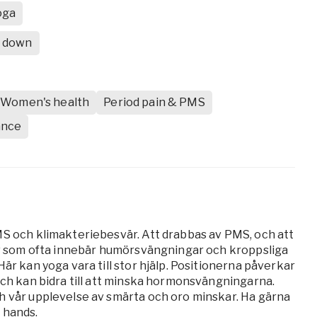
oga
g down
Women's health
Period pain & PMS
ance
MS och klimakteriebesvär. Att drabbas av PMS, och att
liv som ofta innebär humörsvängningar och kroppsliga
är kan yoga vara till stor hjälp. Positionerna påverkar
och kan bidra till att minska hormonsvängningarna.
h vår upplevelse av smärta och oro minskar. Ha gärna
l hands.