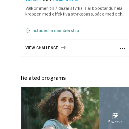
Välkommen till 7 dagar styrka! Här boostar du hela
kroppen med effektiva styrkepass, både med och
utan vikter. Fokus ligger på att bygga funktionell
styrka, stabilitet och en kropp som bär dig i
Included in membership
vardagen.
VIEW CHALLENGE
Related programs
5 weeks