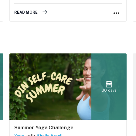
READ MORE
30 days
Summer Yoga Challenge
with
Yoga
Sheila Arnell