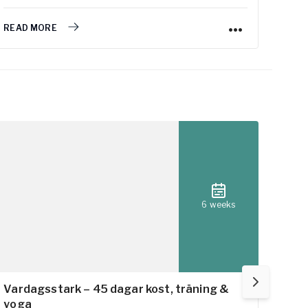
READ MORE
READ
6 weeks
Vardagsstark – 45 dagar kost, träning &
15 m
yoga
Work