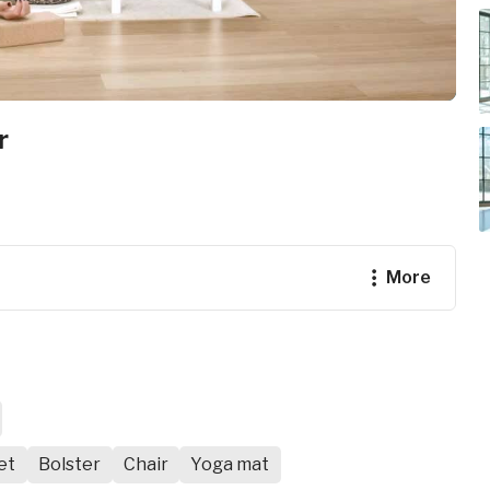
r
more
et
Bolster
Chair
Yoga mat