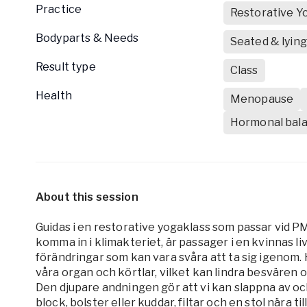
Practice
Restorative Y
Bodyparts & Needs
Seated & lyin
Result type
Class
Health
Menopause
Hormonal bal
About this session
Guidas i en restorative yogaklass som passar vid P
komma in i klimakteriet, är passager i en kvinnas 
förändringar som kan vara svåra att ta sig igenom. H
våra organ och körtlar, vilket kan lindra besvären 
Den djupare andningen gör att vi kan slappna av oc
block, bolster eller kuddar, filtar och en stol nära til