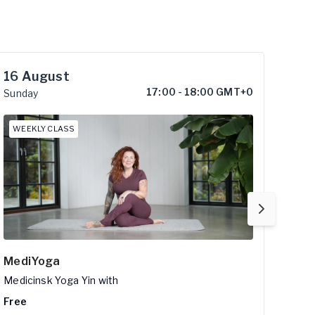
16
August
22
17:00
-
18:00 GMT+0
Sunday
Satu
WEEKLY CLASS
WEE
MediYoga
Slow
Medicinsk Yoga Yin
with
Flow
Free
Free