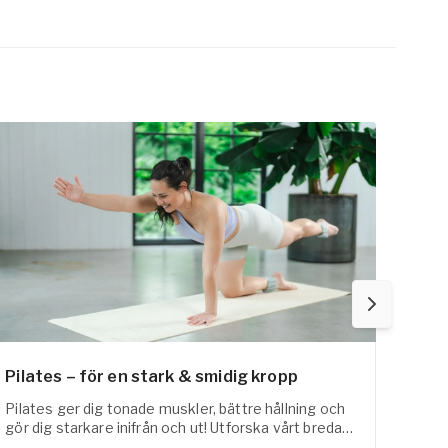
Pilates – för en stark & smidig kropp
Fysi
Pilates ger dig tonade muskler, bättre hållning och
FaR-a
gör dig starkare inifrån och ut! Utforska vårt breda
med t
utbud inom pilates online här!
erfar