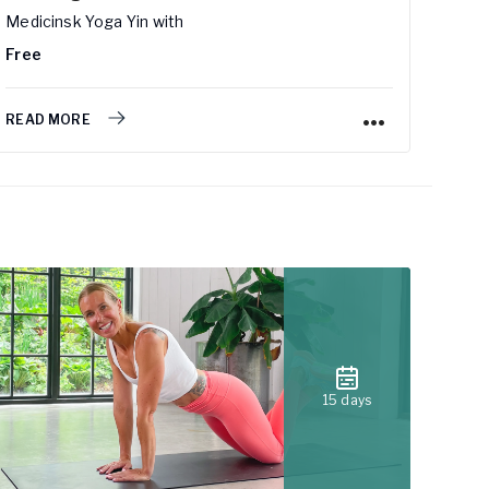
Medicinsk Yoga Yin
with
Flow
Free
Free
READ MORE
READ
15 days