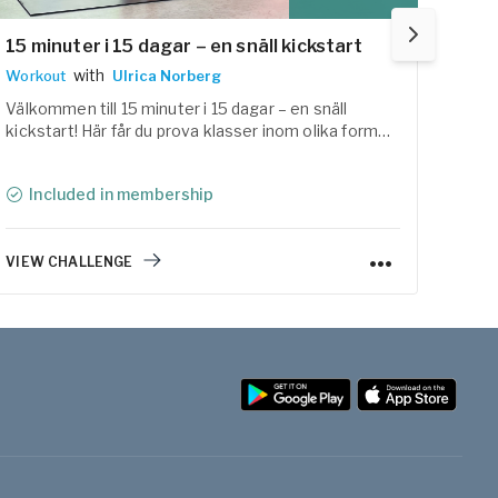
15 minuter i 15 dagar – en snäll kickstart
12 d
with
Workout
Ulrica Norberg
Yoga
Välkommen till 15 minuter i 15 dagar – en snäll
Välko
kickstart! Här får du prova klasser inom olika former
olika
av träning och yoga som förhoppningsvis hjälper dig
och f
att väcka lusten och motivation att fortsätta.
åter
Included in membership
I
VIEW CHALLENGE
VIEW