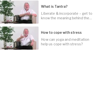
What is Tantra?
Liberate & incorporate – get to
10
min
know the meaning behind the
concept of tantra.
How to cope with stress
How can yoga and meditation
5
min
help us cope with stress?
10
min