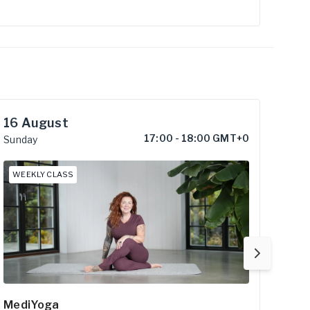
16
August
22
17:00
-
18:00 GMT+0
Sunday
Satu
WEEKLY CLASS
WEE
MediYoga
Slow