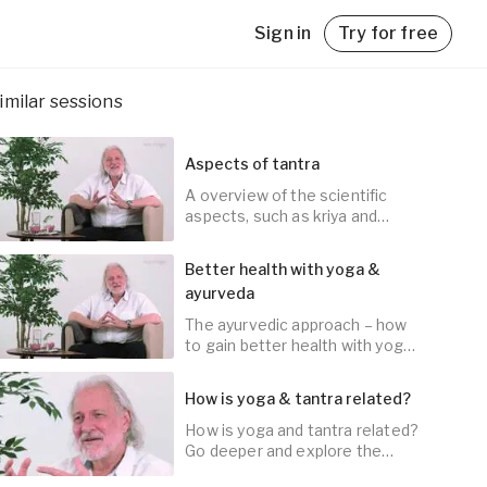
Sign in
Try for free
imilar sessions
Aspects of tantra
A overview of the scientific
aspects, such as kriya and
asana.
with
Better health with yoga &
ayurveda
The ayurvedic approach – how
10
min
to gain better health with yoga
and ayurveda.
How is yoga & tantra related?
How is yoga and tantra related?
10
min
Go deeper and explore the
subtle parts.