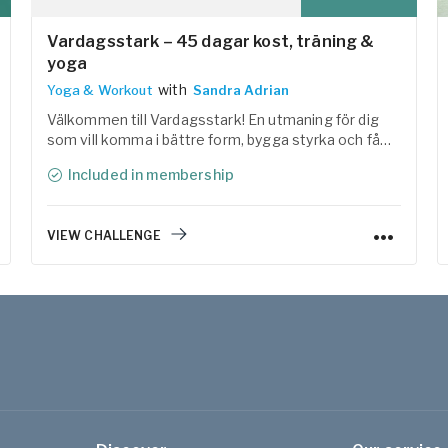
Vardagsstark – 45 dagar kost, träning &
yoga
with
Yoga & Workout
Sandra Adrian
Välkommen till Vardagsstark! En utmaning för dig
som vill komma i bättre form, bygga styrka och få
mer energi i vardagen. Tillsammans med Linas
Included in membership
Matkasse har vi samlat träning, yoga, återhämtning
och lättlagade, näringsrika recept i ett
helhetskoncept som är enkelt att följa.
VIEW CHALLENGE