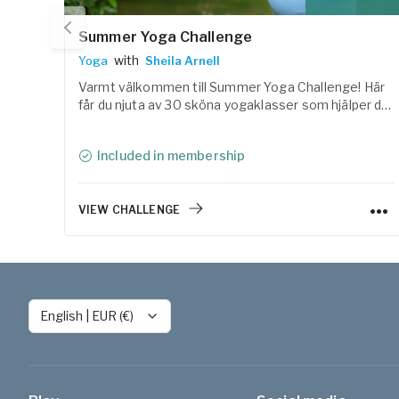
Summer Yoga Challenge
with
Yoga
Sheila Arnell
Varmt välkommen till Summer Yoga Challenge! Här
får du njuta av 30 sköna yogaklasser som hjälper dig
att landa i kroppen, reglera nervsystemet och skapa
utrymme för både rörelse och vila under sommaren.
Included in membership
VIEW CHALLENGE
English
|
EUR (€)