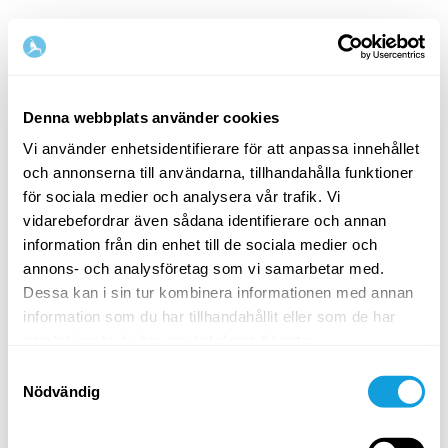
Svenska
Denna webbplats använder cookies
Vi använder enhetsidentifierare för att anpassa innehållet
Steg
1
/
2
och annonserna till användarna, tillhandahålla funktioner
Börja med att fylla i namn och e-postadress
för sociala medier och analysera vår trafik. Vi
vidarebefordrar även sådana identifierare och annan
Förnamn
Efternamn
information från din enhet till de sociala medier och
annons- och analysföretag som vi samarbetar med.
Dessa kan i sin tur kombinera informationen med annan
information som du har tillhandahållit eller som de har
E-postadress
samlat in när du har använt deras tjänster.
Samtyckesval
Nödvändig
Lösenord