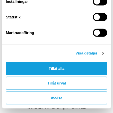
Inställningar
Statistik
Min arbetsgivare har givit mig en kod
Marknadsföring
Skapa konto & fortsätt
I nästa steg: testa gratis eller ange kod.
Visa detaljer
Google
Apple
Tillåt alla
Tillåt urval
Har du redan ett Yogobe-konto?
Logga in
Avvisa
©YOGOBE 2026. All rights reserved.