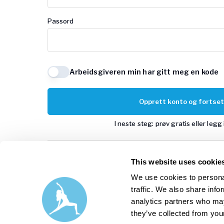
Passord
Arbeidsgiveren min har gitt meg en kode
Opprett konto og fortset
I neste steg: prøv gratis eller legg
This website uses cookie
Google
We use cookies to personal
traffic. We also share info
analytics partners who may
Har du allerede et Yogobe-kont
they’ve collected from your