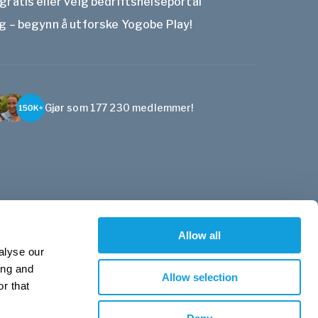
gratis eller velg bedriftshelseportal
g – begynn å utforske Yogobe Play!
Gjør som 177 230 medlemmer!
Allow all
alyse our
ing and
Allow selection
r that