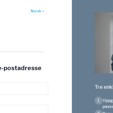
Norsk
 e-postadresse
Tre enkl
1
Oppgi
pass