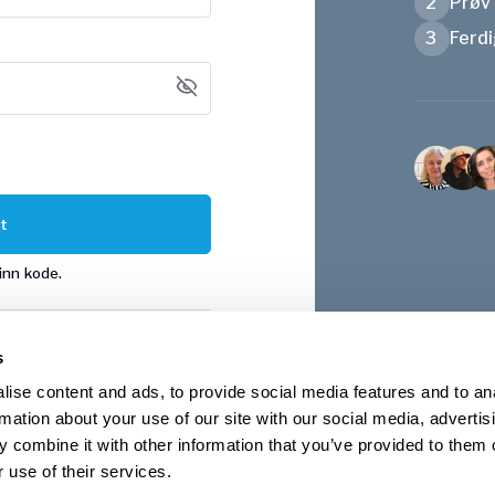
2
Prøv 
3
Ferdi
t
 inn kode.
s
Apple
ise content and ads, to provide social media features and to an
rmation about your use of our site with our social media, advertis
 combine it with other information that you’ve provided to them o
o?
Logg på
 use of their services.