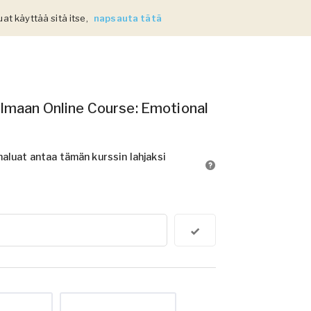
uat käyttää sitä itse,
napsauta tätä
elmaan Online Course: Emotional
haluat antaa tämän kurssin lahjaksi