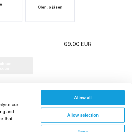
le
Olen jo jäsen
69.00
EUR
maksun
kseen
Allow all
alyse our
ing and
Allow selection
r that