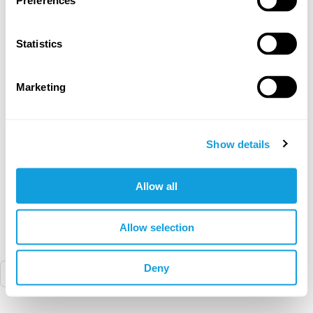
Preferences
Statistics
Minulla ei ole
Olen jo jäsen
jäsenyyttä
Marketing
69.00
EUR
Maksettavaa
:
Show details
Käyttöoikeus voimassa
:
08 August 2027
Allow all
Jatka vahvistamaan maksu
Allow selection
Deny
Suomi
|
EUR (€)