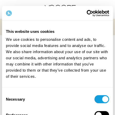
Jos edustat yritystä ja haluat tarjota henkilöstöllesi
käyttöoikeuden,
klikkaa tästä
This website uses cookies
We use cookies to personalise content and ads, to
provide social media features and to analyse our traffic.
Takaisin
We also share information about your use of our site with
our social media, advertising and analytics partners who
Tervetuloa ohjelmaan Online Course:
may combine it with other information that you’ve
Emotional Regulation
provided to them or that they’ve collected from your use
Kurssille voit osallistua maksamalla sen tai
of their services.
pääsykoodilla tai lahjakortilla!
Consent
Onko sinulla yksilöllinen koodi?
Klikkaa tästä
Necessary
Selection
Koodi voi olla joko pääsykoodi, lahjakortti tai antaa sinulle
tietyn alennuksen.