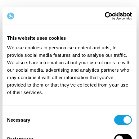
Suomi
This website uses cookies
Step
1
/
2
We use cookies to personalise content and ads, to
provide social media features and to analyse our traffic.
Aloita täyttämällä nimesi ja
We also share information about your use of our site with
sähköpostiosoitteesi
our social media, advertising and analytics partners who
may combine it with other information that you’ve
Etunimi
Sukunimi
provided to them or that they’ve collected from your use
of their services.
Email
Consent
Necessary
Selection
Salasana