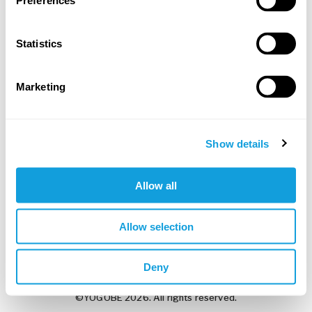
Preferences
Statistics
Työnantajani antoi minulle koodin
Marketing
Luo tili ja jatka
Seuraavassa vaiheessa: kokeile ilmaiseksi tai syötä koodi
Show details
Allow all
Google
Apple
Allow selection
Oletko jo rekisteröitynyt?
Kirjaudu sisään
Deny
©YOGOBE 2026. All rights reserved.