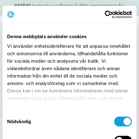
BAYB30
koden har verifierats. Fullfölj registreringen för
åtkomst.
Svenska
Denna webbplats använder cookies
Vi använder enhetsidentifierare för att anpassa innehållet
och annonserna till användarna, tillhandahålla funktioner
Steg
1
/
2
för sociala medier och analysera vår trafik. Vi
Börja med att fylla i namn och e-postadress
vidarebefordrar även sådana identifierare och annan
information från din enhet till de sociala medier och
Förnamn
Efternamn
annons- och analysföretag som vi samarbetar med.
Dessa kan i sin tur kombinera informationen med annan
information som du har tillhandahållit eller som de har
samlat in när du har använt deras tjänster.
E-postadress
Samtyckesval
Nödvändig
Lösenord