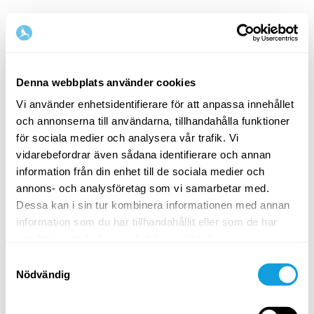
Svenska
Denna webbplats använder cookies
Vi använder enhetsidentifierare för att anpassa innehållet
Steg
1
/
2
och annonserna till användarna, tillhandahålla funktioner
Börja med att fylla i namn och e-postadress
för sociala medier och analysera vår trafik. Vi
vidarebefordrar även sådana identifierare och annan
Förnamn
Efternamn
information från din enhet till de sociala medier och
annons- och analysföretag som vi samarbetar med.
Dessa kan i sin tur kombinera informationen med annan
information som du har tillhandahållit eller som de har
E-postadress
samlat in när du har använt deras tjänster.
Samtyckesval
Nödvändig
Lösenord