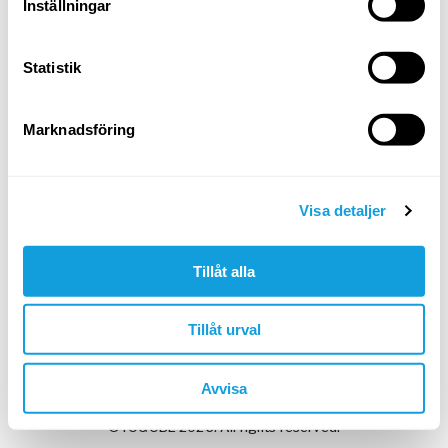
Inställningar
Statistik
Min arbetsgivare har givit mig en kod
Marknadsföring
Skapa konto & fortsätt
I nästa steg: testa gratis eller ange kod.
Visa detaljer
Google
Apple
Tillåt alla
Tillåt urval
Har du redan ett Yogobe-konto?
Logga in
Avvisa
©YOGOBE 2026. All rights reserved.