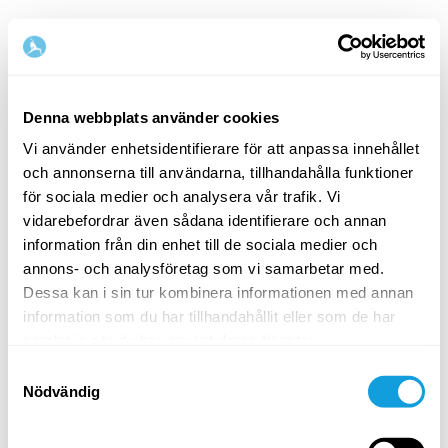
Svenska
Denna webbplats använder cookies
Vi använder enhetsidentifierare för att anpassa innehållet
Steg
1
/
2
och annonserna till användarna, tillhandahålla funktioner
Börja med att fylla i namn och e-postadress
för sociala medier och analysera vår trafik. Vi
vidarebefordrar även sådana identifierare och annan
Förnamn
Efternamn
information från din enhet till de sociala medier och
annons- och analysföretag som vi samarbetar med.
Dessa kan i sin tur kombinera informationen med annan
information som du har tillhandahållit eller som de har
E-postadress
samlat in när du har använt deras tjänster.
Samtyckesval
Nödvändig
Lösenord