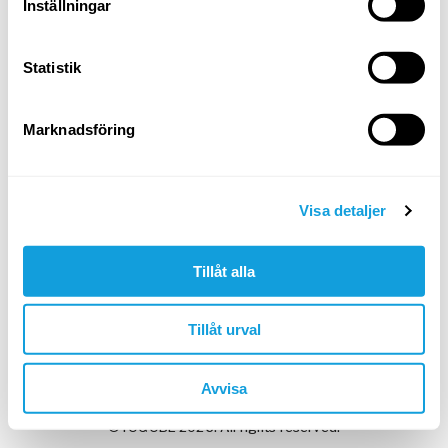
Inställningar
Statistik
Min arbetsgivare har givit mig en kod
Marknadsföring
Skapa konto & fortsätt
I nästa steg: testa gratis eller ange kod.
Visa detaljer
Google
Apple
Tillåt alla
Tillåt urval
Har du redan ett Yogobe-konto?
Logga in
Avvisa
©YOGOBE 2026. All rights reserved.