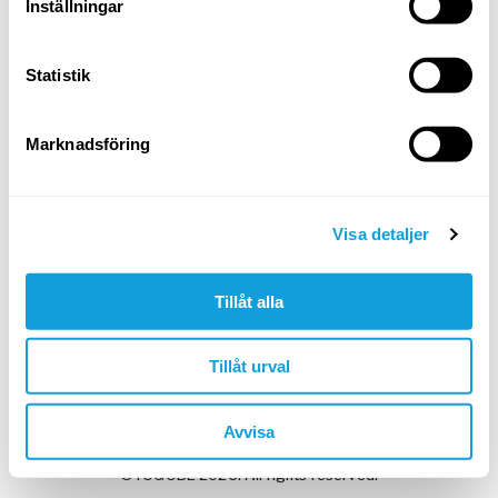
Inställningar
Statistik
Min arbetsgivare har givit mig en kod
Marknadsföring
Skapa konto & fortsätt
I nästa steg: testa gratis eller ange kod.
Visa detaljer
Google
Apple
Tillåt alla
Tillåt urval
Har du redan ett Yogobe-konto?
Logga in
Avvisa
©YOGOBE 2026. All rights reserved.