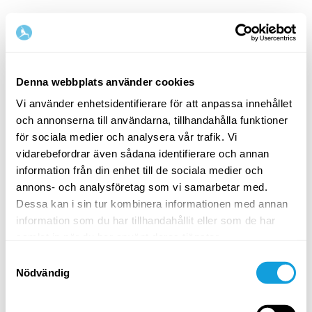
Svenska
Denna webbplats använder cookies
Vi använder enhetsidentifierare för att anpassa innehållet
Steg
1
/
2
och annonserna till användarna, tillhandahålla funktioner
Börja med att fylla i namn och e-postadress
för sociala medier och analysera vår trafik. Vi
vidarebefordrar även sådana identifierare och annan
Förnamn
Efternamn
information från din enhet till de sociala medier och
annons- och analysföretag som vi samarbetar med.
Dessa kan i sin tur kombinera informationen med annan
information som du har tillhandahållit eller som de har
E-postadress
samlat in när du har använt deras tjänster.
Samtyckesval
Nödvändig
Lösenord