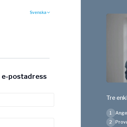
Svenska
h e-postadress
Tre enk
1
Ange 
2
Prova