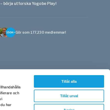
 – börja utforska Yogobe Play!
Gör som 177,230 medlemmar!
Tillåt alla
illhandahålla
ifierare och
Tillåt urval
vi
 du har