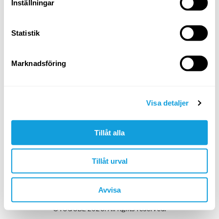
Inställningar
Statistik
Min arbetsgivare har givit mig en kod
Marknadsföring
Skapa konto & fortsätt
I nästa steg: testa gratis eller ange kod.
Visa detaljer
Google
Apple
Tillåt alla
Tillåt urval
Har du redan ett Yogobe-konto?
Logga in
Avvisa
©YOGOBE 2026. All rights reserved.