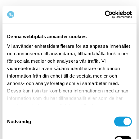
Svenska
Denna webbplats använder cookies
Vi använder enhetsidentifierare för att anpassa innehållet
Steg
1
/
2
och annonserna till användarna, tillhandahålla funktioner
Börja med att fylla i namn och e-postadress
för sociala medier och analysera vår trafik. Vi
vidarebefordrar även sådana identifierare och annan
Förnamn
Efternamn
information från din enhet till de sociala medier och
annons- och analysföretag som vi samarbetar med.
Dessa kan i sin tur kombinera informationen med annan
information som du har tillhandahållit eller som de har
E-postadress
samlat in när du har använt deras tjänster.
Samtyckesval
Nödvändig
Lösenord