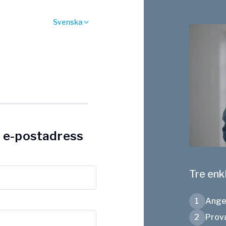
Svenska
h e-postadress
Tre enk
1
Ange 
2
Prova