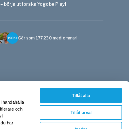
 – börja utforska Yogobe Play!
Gör som 177,230 medlemmar!
Tillåt alla
illhandahålla
ifierare och
Tillåt urval
vi
 du har