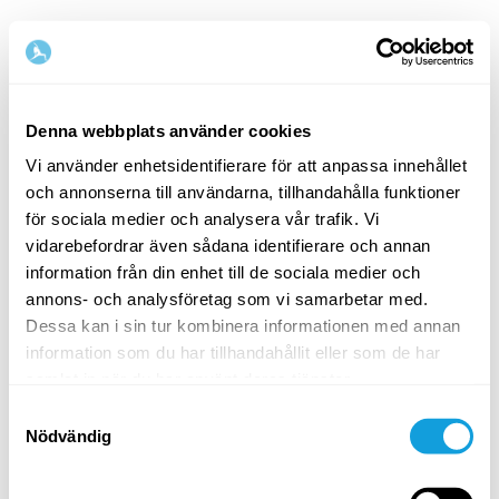
Svenska
Denna webbplats använder cookies
Vi använder enhetsidentifierare för att anpassa innehållet
Steg
1
/
2
och annonserna till användarna, tillhandahålla funktioner
Börja med att fylla i namn och e-postadress
för sociala medier och analysera vår trafik. Vi
vidarebefordrar även sådana identifierare och annan
Förnamn
Efternamn
information från din enhet till de sociala medier och
annons- och analysföretag som vi samarbetar med.
Dessa kan i sin tur kombinera informationen med annan
information som du har tillhandahållit eller som de har
E-postadress
samlat in när du har använt deras tjänster.
Samtyckesval
Nödvändig
Lösenord