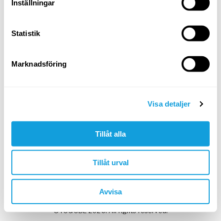
Inställningar
Statistik
Min arbetsgivare har givit mig en kod
Marknadsföring
Skapa konto & fortsätt
I nästa steg: testa gratis eller ange kod.
Visa detaljer
Google
Apple
Tillåt alla
Tillåt urval
Har du redan ett Yogobe-konto?
Logga in
Avvisa
©YOGOBE 2026. All rights reserved.