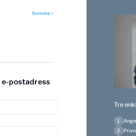
Svenska
h e-postadress
Tre enk
1
Ange 
2
Prova