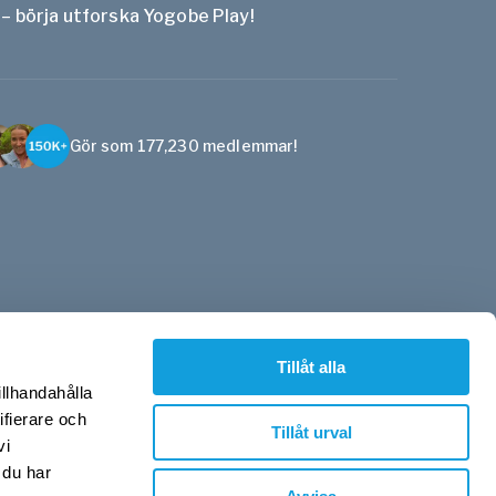
 – börja utforska Yogobe Play!
Gör som 177,230 medlemmar!
Tillåt alla
illhandahålla
ifierare och
Tillåt urval
vi
 du har