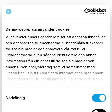
Denna webbplats använder cookies
Vi använder enhetsidentifierare för att anpassa innehållet
och annonserna till användarna, tillhandahålla funktioner
Välkommen tillbaka!
för sociala medier och analysera vår trafik. Vi
vidarebefordrar även sådana identifierare och annan
information från din enhet till de sociala medier och
Logga in och ge dig själv det du förtjänar — en
annons- och analysföretag som vi samarbetar med.
stund av egentid och självkärlek.
Dessa kan i sin tur kombinera informationen med annan
information som du har tillhandahållit eller som de har
samlat in när du har använt deras tjänster.
Samtyckesval
Nödvändig