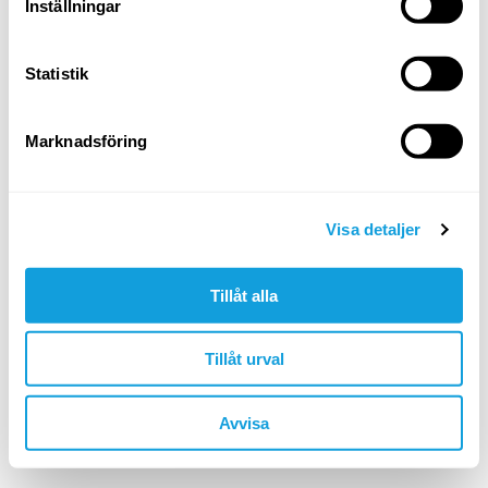
Logga in
Inställningar
Glömt ditt lösenord?
Statistik
ELLER LOGGA IN MED
Marknadsföring
Google
Apple
Visa detaljer
Tillåt alla
Är du inte redan medlem?
skapa konto
Tillåt urval
🇸🇪 SEK
Avvisa
©YOGOBE
2026
. All rights reserved.