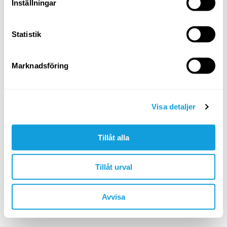
Logga in
Inställningar
Glömt ditt lösenord?
Statistik
ELLER LOGGA IN MED
Marknadsföring
Google
Apple
Visa detaljer
Tillåt alla
Är du inte redan medlem?
skapa konto
Tillåt urval
🇸🇪 SEK
Avvisa
©YOGOBE
2026
. All rights reserved.