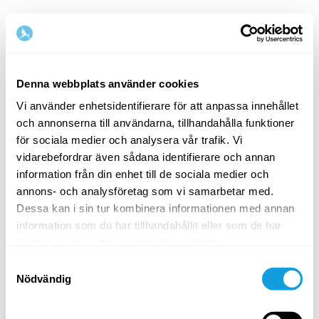
Denna webbplats använder cookies
Vi använder enhetsidentifierare för att anpassa innehållet
och annonserna till användarna, tillhandahålla funktioner
Välkommen tillbaka!
för sociala medier och analysera vår trafik. Vi
vidarebefordrar även sådana identifierare och annan
information från din enhet till de sociala medier och
Logga in och ge dig själv det du förtjänar — en
annons- och analysföretag som vi samarbetar med.
stund av egentid och självkärlek.
Dessa kan i sin tur kombinera informationen med annan
information som du har tillhandahållit eller som de har
samlat in när du har använt deras tjänster.
Samtyckesval
Nödvändig