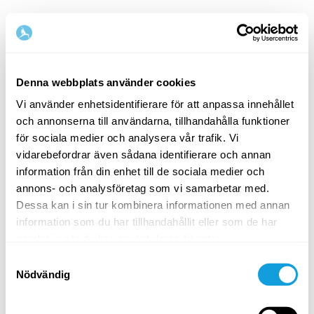
Denna webbplats använder cookies
Vi använder enhetsidentifierare för att anpassa innehållet
och annonserna till användarna, tillhandahålla funktioner
Välkommen tillbaka!
för sociala medier och analysera vår trafik. Vi
vidarebefordrar även sådana identifierare och annan
information från din enhet till de sociala medier och
Logga in och ge dig själv det du förtjänar — en
annons- och analysföretag som vi samarbetar med.
stund av egentid och självkärlek.
Dessa kan i sin tur kombinera informationen med annan
information som du har tillhandahållit eller som de har
samlat in när du har använt deras tjänster.
Samtyckesval
Nödvändig