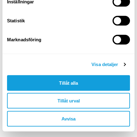
Logga in
Inställningar
Glömt ditt lösenord?
Statistik
ELLER LOGGA IN MED
Marknadsföring
Google
Apple
Visa detaljer
Tillåt alla
Är du inte redan medlem?
skapa konto
Tillåt urval
🇸🇪 SEK
Avvisa
©YOGOBE
2026
. All rights reserved.