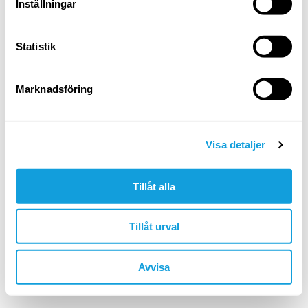
Logga in
Inställningar
Glömt ditt lösenord?
Statistik
ELLER LOGGA IN MED
Marknadsföring
Google
Apple
Visa detaljer
Tillåt alla
Är du inte redan medlem?
skapa konto
Tillåt urval
🇸🇪 SEK
Avvisa
©YOGOBE
2026
. All rights reserved.