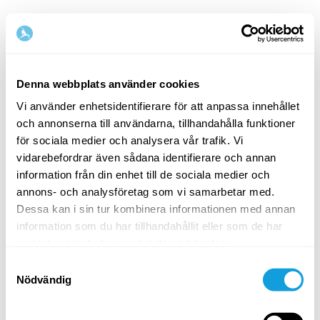
Denna webbplats använder cookies
Vi använder enhetsidentifierare för att anpassa innehållet
och annonserna till användarna, tillhandahålla funktioner
Välkommen tillbaka!
för sociala medier och analysera vår trafik. Vi
vidarebefordrar även sådana identifierare och annan
information från din enhet till de sociala medier och
Logga in och ge dig själv det du förtjänar — en
annons- och analysföretag som vi samarbetar med.
stund av egentid och självkärlek.
Dessa kan i sin tur kombinera informationen med annan
information som du har tillhandahållit eller som de har
samlat in när du har använt deras tjänster.
Samtyckesval
Nödvändig