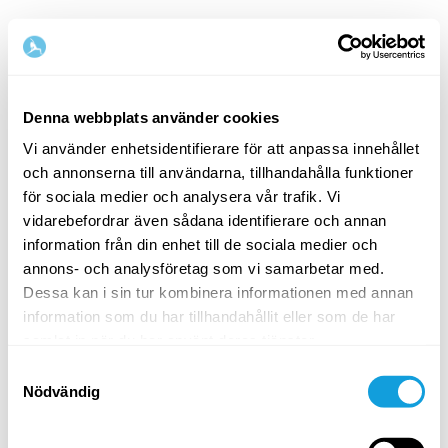
Denna webbplats använder cookies
Vi använder enhetsidentifierare för att anpassa innehållet
och annonserna till användarna, tillhandahålla funktioner
Välkommen tillbaka!
för sociala medier och analysera vår trafik. Vi
vidarebefordrar även sådana identifierare och annan
information från din enhet till de sociala medier och
Logga in och ge dig själv det du förtjänar — en
annons- och analysföretag som vi samarbetar med.
stund av egentid och självkärlek.
Dessa kan i sin tur kombinera informationen med annan
information som du har tillhandahållit eller som de har
samlat in när du har använt deras tjänster.
Samtyckesval
Nödvändig