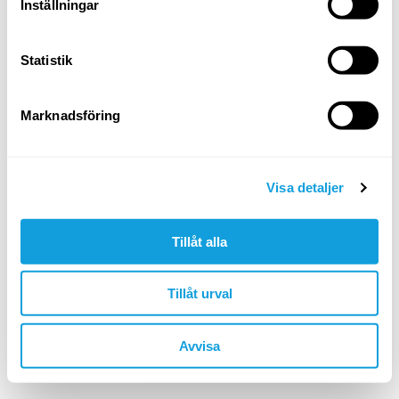
Logga in
Inställningar
Glömt ditt lösenord?
Statistik
ELLER LOGGA IN MED
Marknadsföring
Google
Apple
Visa detaljer
Tillåt alla
Är du inte redan medlem?
skapa konto
Tillåt urval
🇸🇪 SEK
Avvisa
©YOGOBE
2026
. All rights reserved.