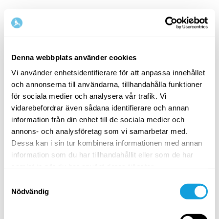
Denna webbplats använder cookies
Vi använder enhetsidentifierare för att anpassa innehållet
och annonserna till användarna, tillhandahålla funktioner
Välkommen tillbaka!
för sociala medier och analysera vår trafik. Vi
vidarebefordrar även sådana identifierare och annan
information från din enhet till de sociala medier och
Logga in och ge dig själv det du förtjänar — en
annons- och analysföretag som vi samarbetar med.
stund av egentid och självkärlek.
Dessa kan i sin tur kombinera informationen med annan
information som du har tillhandahållit eller som de har
samlat in när du har använt deras tjänster.
Samtyckesval
Nödvändig