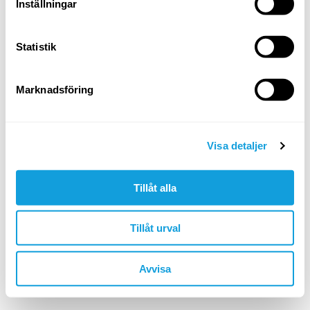
Logga in
Inställningar
Glömt ditt lösenord?
Statistik
ELLER LOGGA IN MED
Marknadsföring
Google
Apple
Visa detaljer
Tillåt alla
Är du inte redan medlem?
skapa konto
Tillåt urval
🇸🇪 SEK
Avvisa
©YOGOBE
2026
. All rights reserved.