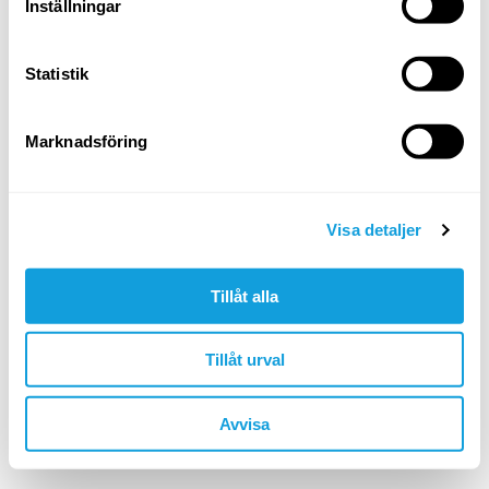
Logga in
Inställningar
Glömt ditt lösenord?
Statistik
ELLER LOGGA IN MED
Marknadsföring
Google
Apple
Visa detaljer
Tillåt alla
Är du inte redan medlem?
skapa konto
Tillåt urval
🇸🇪 SEK
Avvisa
©YOGOBE
2026
. All rights reserved.