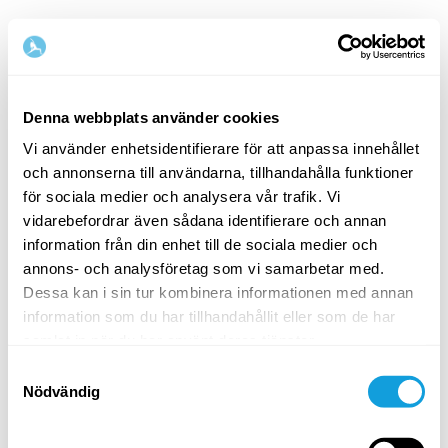
Denna webbplats använder cookies
Vi använder enhetsidentifierare för att anpassa innehållet
och annonserna till användarna, tillhandahålla funktioner
Välkommen tillbaka!
för sociala medier och analysera vår trafik. Vi
vidarebefordrar även sådana identifierare och annan
information från din enhet till de sociala medier och
Logga in och ge dig själv det du förtjänar — en
annons- och analysföretag som vi samarbetar med.
stund av egentid och självkärlek.
Dessa kan i sin tur kombinera informationen med annan
information som du har tillhandahållit eller som de har
samlat in när du har använt deras tjänster.
Samtyckesval
Nödvändig