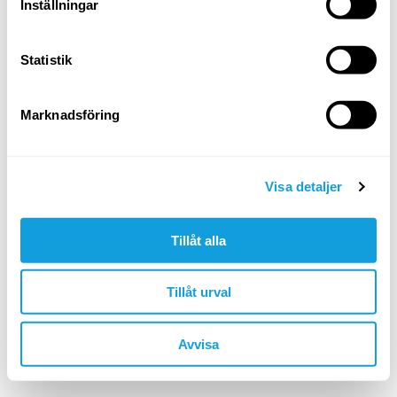
Logga in
Inställningar
Glömt ditt lösenord?
Statistik
ELLER LOGGA IN MED
Marknadsföring
Google
Apple
Visa detaljer
Tillåt alla
Är du inte redan medlem?
skapa konto
Tillåt urval
🇸🇪 SEK
Avvisa
©YOGOBE
2026
. All rights reserved.