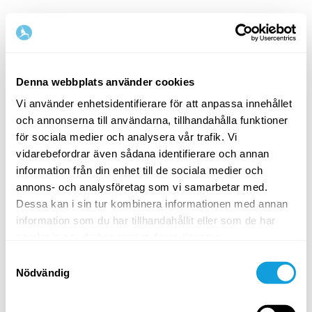
Denna webbplats använder cookies
Vi använder enhetsidentifierare för att anpassa innehållet
och annonserna till användarna, tillhandahålla funktioner
Välkommen tillbaka!
för sociala medier och analysera vår trafik. Vi
vidarebefordrar även sådana identifierare och annan
information från din enhet till de sociala medier och
Logga in och ge dig själv det du förtjänar — en
annons- och analysföretag som vi samarbetar med.
stund av egentid och självkärlek.
Dessa kan i sin tur kombinera informationen med annan
information som du har tillhandahållit eller som de har
samlat in när du har använt deras tjänster.
Samtyckesval
Nödvändig