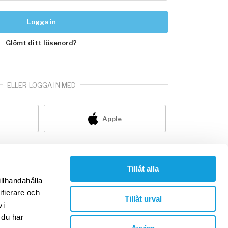
Logga in
Glömt ditt lösenord?
ELLER LOGGA IN MED
Apple
nte redan medlem?
skapa konto
Tillåt alla
illhandahålla
ifierare och
Tillåt urval
vi
 du har