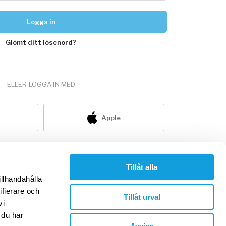
Logga in
Glömt ditt lösenord?
ELLER LOGGA IN MED
Apple
nte redan medlem?
skapa konto
Tillåt alla
illhandahålla
ifierare och
Tillåt urval
vi
 du har