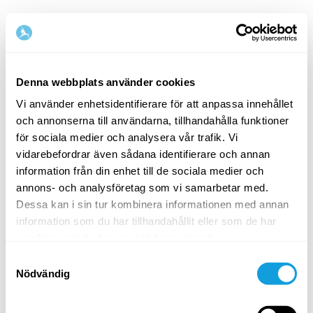
Denna webbplats använder cookies
Vi använder enhetsidentifierare för att anpassa innehållet
och annonserna till användarna, tillhandahålla funktioner
Välkommen tillbaka!
för sociala medier och analysera vår trafik. Vi
vidarebefordrar även sådana identifierare och annan
information från din enhet till de sociala medier och
Logga in och ge dig själv det du förtjänar — en
annons- och analysföretag som vi samarbetar med.
stund av egentid och självkärlek.
Dessa kan i sin tur kombinera informationen med annan
information som du har tillhandahållit eller som de har
samlat in när du har använt deras tjänster.
Samtyckesval
Nödvändig