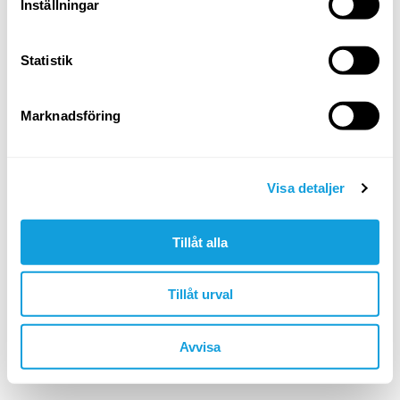
Logga in
Inställningar
Glömt ditt lösenord?
Statistik
ELLER LOGGA IN MED
Marknadsföring
Google
Apple
Visa detaljer
Tillåt alla
Är du inte redan medlem?
skapa konto
Tillåt urval
🇸🇪 SEK
Avvisa
©YOGOBE
2026
. All rights reserved.