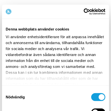
Denna webbplats använder cookies
Vi använder enhetsidentifierare för att anpassa innehållet
och annonserna till användarna, tillhandahålla funktioner
Välkommen tillbaka!
för sociala medier och analysera vår trafik. Vi
vidarebefordrar även sådana identifierare och annan
information från din enhet till de sociala medier och
Logga in och ge dig själv det du förtjänar — en
annons- och analysföretag som vi samarbetar med.
stund av egentid och självkärlek.
Dessa kan i sin tur kombinera informationen med annan
information som du har tillhandahållit eller som de har
samlat in när du har använt deras tjänster.
Samtyckesval
Nödvändig