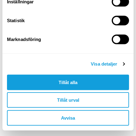
Logga in
Inställningar
Glömt ditt lösenord?
Statistik
ELLER LOGGA IN MED
Marknadsföring
Google
Apple
Visa detaljer
Tillåt alla
Är du inte redan medlem?
skapa konto
Tillåt urval
🇸🇪 SEK
Avvisa
©YOGOBE
2026
. All rights reserved.