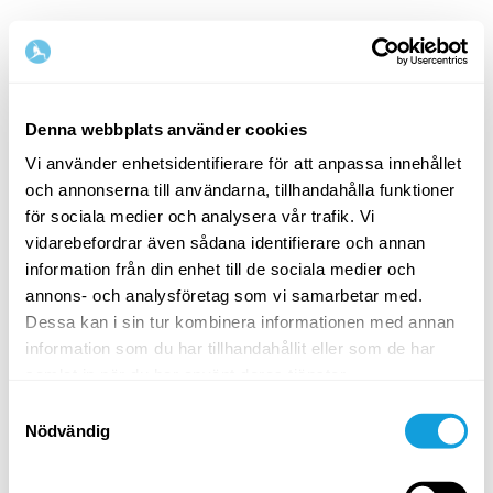
Denna webbplats använder cookies
Vi använder enhetsidentifierare för att anpassa innehållet
och annonserna till användarna, tillhandahålla funktioner
Välkommen tillbaka!
för sociala medier och analysera vår trafik. Vi
vidarebefordrar även sådana identifierare och annan
information från din enhet till de sociala medier och
Logga in och ge dig själv det du förtjänar — en
annons- och analysföretag som vi samarbetar med.
stund av egentid och självkärlek.
Dessa kan i sin tur kombinera informationen med annan
information som du har tillhandahållit eller som de har
samlat in när du har använt deras tjänster.
Samtyckesval
Nödvändig