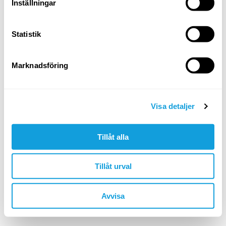
Logga in
Inställningar
Glömt ditt lösenord?
Statistik
ELLER LOGGA IN MED
Marknadsföring
Google
Apple
Visa detaljer
Tillåt alla
Är du inte redan medlem?
skapa konto
Tillåt urval
🇸🇪 SEK
Avvisa
©YOGOBE
2026
. All rights reserved.