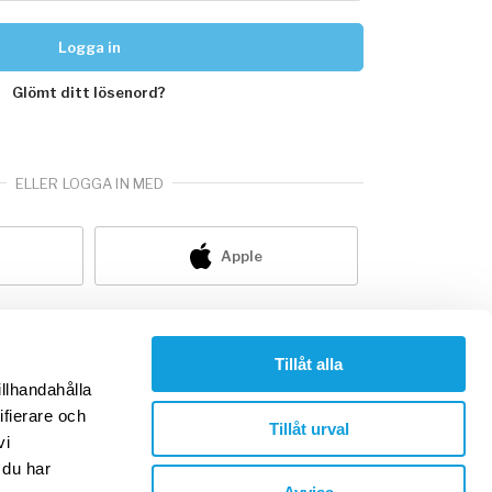
Logga in
Glömt ditt lösenord?
ELLER LOGGA IN MED
Apple
nte redan medlem?
skapa konto
Tillåt alla
illhandahålla
ifierare och
Tillåt urval
vi
 du har