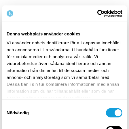
Denna webbplats använder cookies
Vi använder enhetsidentifierare för att anpassa innehållet
och annonserna till användarna, tillhandahålla funktioner
Välkommen tillbaka!
för sociala medier och analysera vår trafik. Vi
vidarebefordrar även sådana identifierare och annan
information från din enhet till de sociala medier och
Logga in och ge dig själv det du förtjänar — en
annons- och analysföretag som vi samarbetar med.
stund av egentid och självkärlek.
Dessa kan i sin tur kombinera informationen med annan
information som du har tillhandahållit eller som de har
samlat in när du har använt deras tjänster.
Samtyckesval
Nödvändig