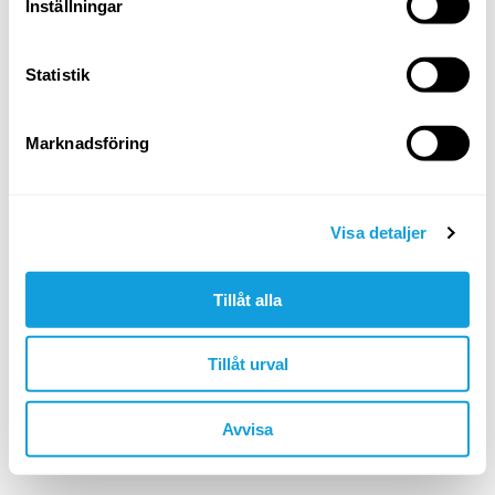
Logga in
Inställningar
Glömt ditt lösenord?
Statistik
ELLER LOGGA IN MED
Marknadsföring
Google
Apple
Visa detaljer
Tillåt alla
Är du inte redan medlem?
skapa konto
Tillåt urval
🇸🇪 SEK
Avvisa
©YOGOBE
2026
. All rights reserved.