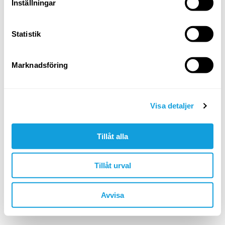
Logga in
Inställningar
Glömt ditt lösenord?
Statistik
ELLER LOGGA IN MED
Marknadsföring
Google
Apple
Visa detaljer
Tillåt alla
Är du inte redan medlem?
skapa konto
Tillåt urval
🇸🇪 SEK
Avvisa
©YOGOBE
2026
. All rights reserved.