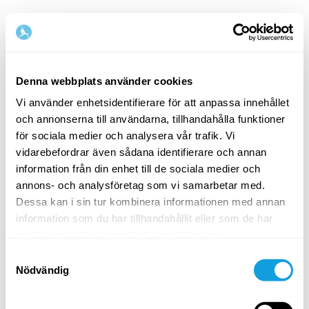
Denna webbplats använder cookies
Vi använder enhetsidentifierare för att anpassa innehållet
och annonserna till användarna, tillhandahålla funktioner
Välkommen tillbaka!
för sociala medier och analysera vår trafik. Vi
vidarebefordrar även sådana identifierare och annan
information från din enhet till de sociala medier och
Logga in och ge dig själv det du förtjänar — en
annons- och analysföretag som vi samarbetar med.
stund av egentid och självkärlek.
Dessa kan i sin tur kombinera informationen med annan
information som du har tillhandahållit eller som de har
samlat in när du har använt deras tjänster.
Samtyckesval
Nödvändig