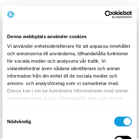
Denna webbplats använder cookies
Vi använder enhetsidentifierare för att anpassa innehållet
och annonserna till användarna, tillhandahålla funktioner
Välkommen tillbaka!
för sociala medier och analysera vår trafik. Vi
vidarebefordrar även sådana identifierare och annan
information från din enhet till de sociala medier och
Logga in och ge dig själv det du förtjänar — en
annons- och analysföretag som vi samarbetar med.
stund av egentid och självkärlek.
Dessa kan i sin tur kombinera informationen med annan
information som du har tillhandahållit eller som de har
samlat in när du har använt deras tjänster.
Samtyckesval
Nödvändig