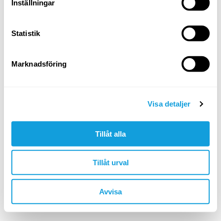
Logga in
Inställningar
Glömt ditt lösenord?
Statistik
ELLER LOGGA IN MED
Marknadsföring
Google
Apple
Visa detaljer
Tillåt alla
Är du inte redan medlem?
skapa konto
Tillåt urval
🇸🇪 SEK
Avvisa
©YOGOBE
2026
. All rights reserved.