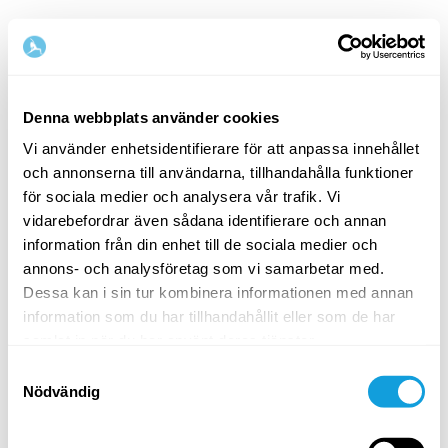
Denna webbplats använder cookies
Vi använder enhetsidentifierare för att anpassa innehållet
och annonserna till användarna, tillhandahålla funktioner
Välkommen tillbaka!
för sociala medier och analysera vår trafik. Vi
vidarebefordrar även sådana identifierare och annan
information från din enhet till de sociala medier och
Logga in och ge dig själv det du förtjänar — en
annons- och analysföretag som vi samarbetar med.
stund av egentid och självkärlek.
Dessa kan i sin tur kombinera informationen med annan
information som du har tillhandahållit eller som de har
samlat in när du har använt deras tjänster.
Samtyckesval
Nödvändig