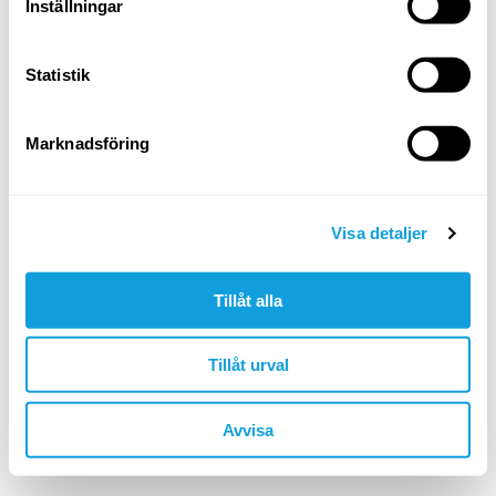
Logga in
Inställningar
Glömt ditt lösenord?
Statistik
ELLER LOGGA IN MED
Marknadsföring
Google
Apple
Visa detaljer
Tillåt alla
Är du inte redan medlem?
skapa konto
Tillåt urval
🇸🇪 SEK
Avvisa
©YOGOBE
2026
. All rights reserved.