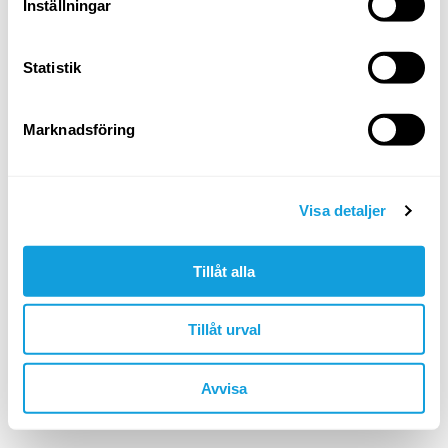
Logga in
Inställningar
Glömt ditt lösenord?
Statistik
ELLER LOGGA IN MED
Marknadsföring
Google
Apple
Visa detaljer
Tillåt alla
Är du inte redan medlem?
skapa konto
Tillåt urval
🇸🇪 SEK
Avvisa
©YOGOBE
2026
. All rights reserved.