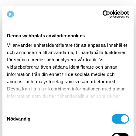
Denna webbplats använder cookies
Vi använder enhetsidentifierare för att anpassa innehållet
och annonserna till användarna, tillhandahålla funktioner
Välkommen tillbaka!
för sociala medier och analysera vår trafik. Vi
vidarebefordrar även sådana identifierare och annan
information från din enhet till de sociala medier och
Logga in och ge dig själv det du förtjänar — en
annons- och analysföretag som vi samarbetar med.
stund av egentid och självkärlek.
Dessa kan i sin tur kombinera informationen med annan
information som du har tillhandahållit eller som de har
samlat in när du har använt deras tjänster.
Samtyckesval
Nödvändig