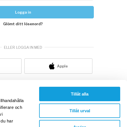
Logga in
Glömt ditt lösenord?
ELLER LOGGA IN MED
Apple
nte redan medlem?
skapa konto
Tillåt alla
illhandahålla
ifierare och
Tillåt urval
vi
 du har