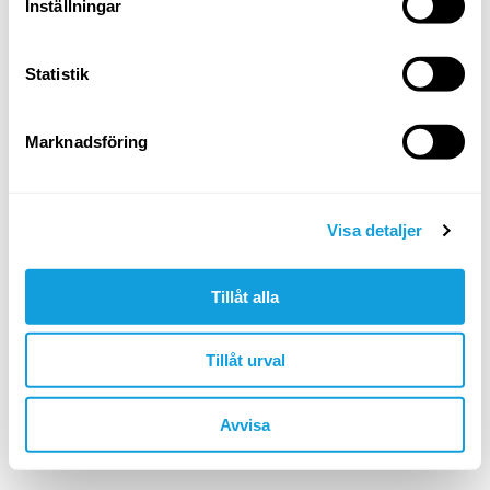
Logga in
Inställningar
Glömt ditt lösenord?
Statistik
ELLER LOGGA IN MED
Marknadsföring
Google
Apple
Visa detaljer
Tillåt alla
Är du inte redan medlem?
skapa konto
Tillåt urval
🇸🇪 SEK
Avvisa
©YOGOBE
2026
. All rights reserved.