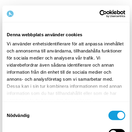
Denna webbplats använder cookies
Vi använder enhetsidentifierare för att anpassa innehållet
och annonserna till användarna, tillhandahålla funktioner
Välkommen tillbaka!
för sociala medier och analysera vår trafik. Vi
vidarebefordrar även sådana identifierare och annan
information från din enhet till de sociala medier och
Logga in och ge dig själv det du förtjänar — en
annons- och analysföretag som vi samarbetar med.
stund av egentid och självkärlek.
Dessa kan i sin tur kombinera informationen med annan
information som du har tillhandahållit eller som de har
samlat in när du har använt deras tjänster.
Samtyckesval
Nödvändig