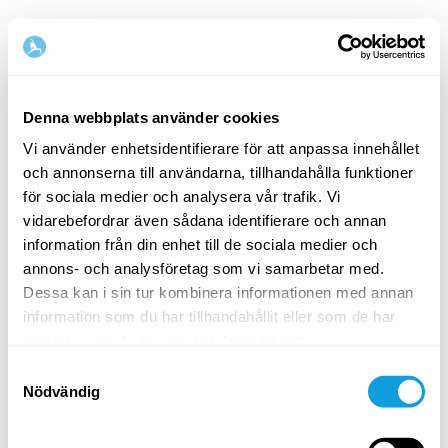
Denna webbplats använder cookies
Vi använder enhetsidentifierare för att anpassa innehållet
och annonserna till användarna, tillhandahålla funktioner
Välkommen tillbaka!
för sociala medier och analysera vår trafik. Vi
vidarebefordrar även sådana identifierare och annan
information från din enhet till de sociala medier och
Logga in och ge dig själv det du förtjänar — en
annons- och analysföretag som vi samarbetar med.
stund av egentid och självkärlek.
Dessa kan i sin tur kombinera informationen med annan
information som du har tillhandahållit eller som de har
samlat in när du har använt deras tjänster.
Samtyckesval
Nödvändig