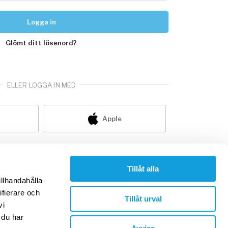
Logga in
Glömt ditt lösenord?
ELLER LOGGA IN MED
Apple
nte redan medlem?
skapa konto
Tillåt alla
illhandahålla
ifierare och
Tillåt urval
vi
 du har