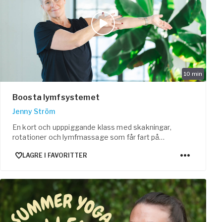
10
min
Boosta lymfsystemet
Jenny Ström
En kort och upppiggande klass med skakningar,
rotationer och lymfmassage som får fart på
lymfflödet.
LAGRE I FAVORITTER