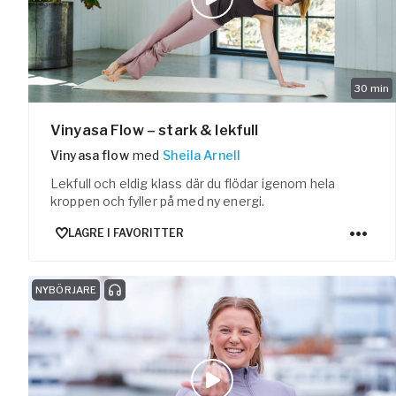
30
min
Vinyasa Flow – stark & lekfull
Vinyasa flow
med
Sheila Arnell
Lekfull och eldig klass där du flödar igenom hela
kroppen och fyller på med ny energi.
LAGRE I FAVORITTER
NYBÖRJARE