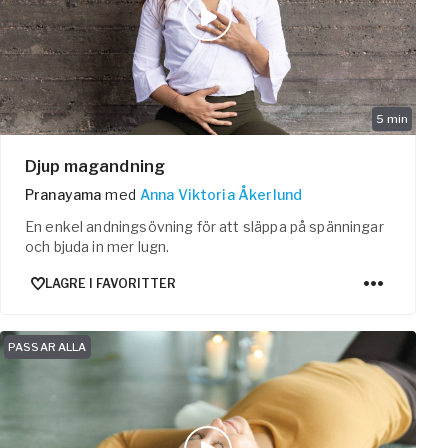
5
min
Djup magandning
Pranayama
med
Anna Viktoria Åkerlund
En enkel andningsövning för att släppa på spänningar
och bjuda in mer lugn.
LAGRE I FAVORITTER
PASSAR ALLA