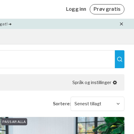
Logg inn
Prøv gratis
get! ➜
Friskvårdsbidrag
Med Yogobe Flex kan du använda hela
,
friskvårdsbidraget – till sista kronan!
Läs mer
Språk og instillinger
lda
Sortere
:
Senest tillagt
PASSAR ALLA