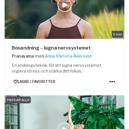
5
min
Boxandning – lugna nervsystemet
Pranayama
med
Anna Viktoria Åkerlund
En andningsteknik för att lugna nervsystemet,
reglera stress och stärka ditt fokus.
LAGRE I FAVORITTER
PASSAR ALLA