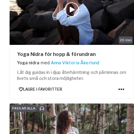
20
min
Yoga Nidra för hopp & förundran
Yoga nidra
med
Anna Viktoria Åkerlund
Låt dig guidas in i djup återhämtning och påminnas om
livets små och stora möjligheter.
LAGRE I FAVORITTER
PASSAR ALLA