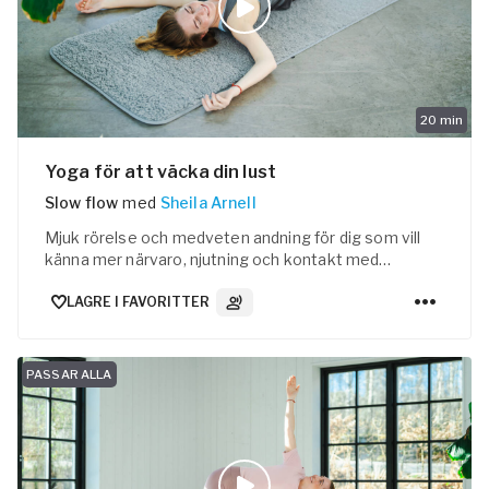
20
min
Yoga för att väcka din lust
Slow flow
med
Sheila Arnell
Mjuk rörelse och medveten andning för dig som vill
känna mer närvaro, njutning och kontakt med
kroppen.
LAGRE I FAVORITTER
3
Lydspor
PASSAR ALLA