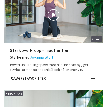
ogalærere
feranse
20
min
Stark överkropp – med hantlar
Styrke
med
Jovanna Stolt
Power up! Träningspass med hantlar som bygger
styrka i armar, axlar och bål och höjer energin.
LAGRE I FAVORITTER
NYBÖRJARE