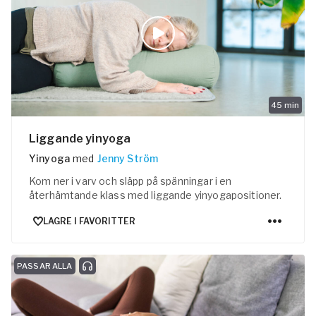
45
min
Liggande yinyoga
Yinyoga
med
Jenny Ström
Kom ner i varv och släpp på spänningar i en
återhämtande klass med liggande yinyogapositioner.
LAGRE I FAVORITTER
PASSAR ALLA