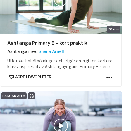
20
min
Ashtanga Primary B – kort praktik
Ashtanga
med
Sheila Arnell
Utforska bakåtböjningar och frigör energi i en kortare
klass inspirerad av Ashtangayogans Primary B-serie.
LAGRE I FAVORITTER
PASSAR ALLA