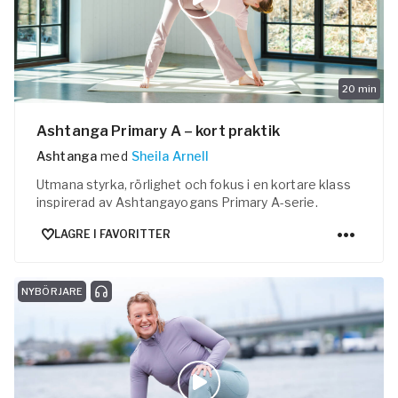
20
min
Ashtanga Primary A – kort praktik
Ashtanga
med
Sheila Arnell
Utmana styrka, rörlighet och fokus i en kortare klass
inspirerad av Ashtangayogans Primary A-serie.
LAGRE I FAVORITTER
NYBÖRJARE