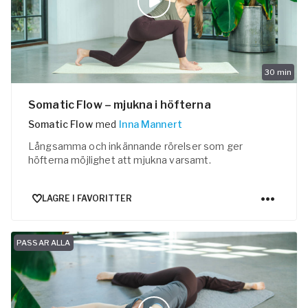
30
min
Somatic Flow – mjukna i höfterna
Somatic Flow
med
Inna Mannert
Långsamma och inkännande rörelser som ger
höfterna möjlighet att mjukna varsamt.
LAGRE I FAVORITTER
PASSAR ALLA