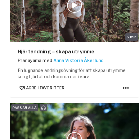
5
min
Hjärtandning – skapa utrymme
Pranayama
med
Anna Viktoria Åkerlund
En lugnande andningsövning för att skapa utrymme
kring hjärtat och komma ner i varv.
LAGRE I FAVORITTER
PASSAR ALLA