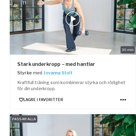
Pausa Smart
Yogobe för y
Hotell & kon
30
min
Stark underkropp – med hantlar
Styrke
med
Jovanna Stolt
Kraftfull träning som kombinerar styrka och rörlighet
för din underkropp.
LAGRE I FAVORITTER
PASSAR ALLA