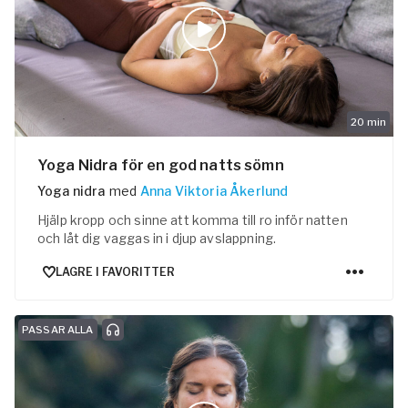
20
min
Yoga Nidra för en god natts sömn
Yoga nidra
med
Anna Viktoria Åkerlund
Hjälp kropp och sinne att komma till ro inför natten
och låt dig vaggas in i djup avslappning.
LAGRE I FAVORITTER
PASSAR ALLA