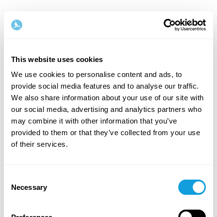
Suomi
This website uses cookies
Step
1
/
2
We use cookies to personalise content and ads, to
provide social media features and to analyse our traffic.
Aloita täyttämällä nimesi ja
We also share information about your use of our site with
sähköpostiosoitteesi
our social media, advertising and analytics partners who
may combine it with other information that you’ve
Etunimi
Sukunimi
provided to them or that they’ve collected from your use
of their services.
Email
Consent
Necessary
Selection
Salasana