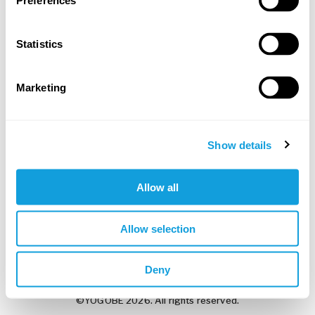
Preferences
Statistics
Työnantajani antoi minulle koodin
Marketing
Luo tili ja jatka
Seuraavassa vaiheessa: kokeile ilmaiseksi tai syötä koodi
Show details
Allow all
Google
Apple
Allow selection
Oletko jo rekisteröitynyt?
Kirjaudu sisään
Deny
©YOGOBE 2026. All rights reserved.