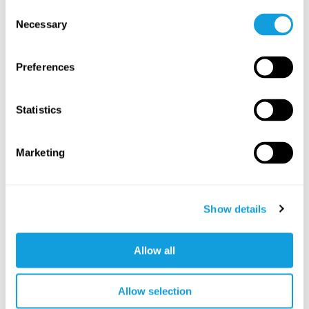
Lymphatic yoga
with
Milla Floryd
Consent
Necessary
Selection
Börja dagen med ett mjukt och närande lymfflow som
sätter igång lymfflödet och ger dig möjlighet att landa.
Preferences
SAVE TO FAVORITES
3
Audio tracks
Statistics
FOR EVERYONE
Marketing
Show details
Allow all
10
min
Allow selection
God morgon – ansiktsyoga