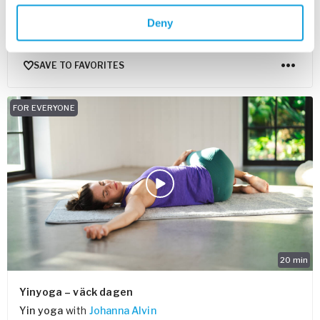
Face Yoga
with
Milla Floryd
Deny
Starta dagen med en skön morgonrutin som masserar,
lyfter, skulpterar och dränerar ditt ansikte. Rise and shine!
SAVE TO FAVORITES
FOR EVERYONE
20
min
Yinyoga – väck dagen
Yin yoga
with
Johanna Alvin