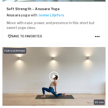
Soft Strength – Anusara Yoga
Anusara yoga
with
Jennie Liljefors
Move with ease, power, and presence in this short but
sweet yoga class.
SAVE TO FAVORITES
FOR EVERYONE
30
min