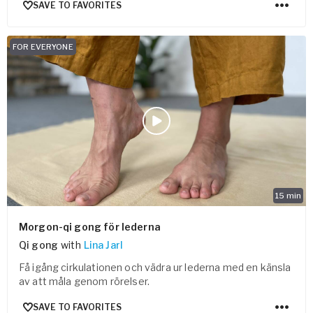
SAVE TO FAVORITES
FOR EVERYONE
15
min
Morgon-qi gong för lederna
Qi gong
with
Lina Jarl
Få igång cirkulationen och vädra ur lederna med en känsla
av att måla genom rörelser.
SAVE TO FAVORITES