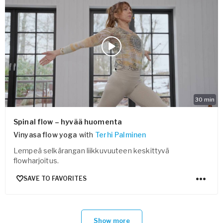
30
min
Spinal flow – hyvää huomenta
Vinyasa flow yoga
with
Terhi Palminen
Lempeä selkärangan liikkuvuuteen keskittyvä
flowharjoitus.
SAVE TO FAVORITES
Show more