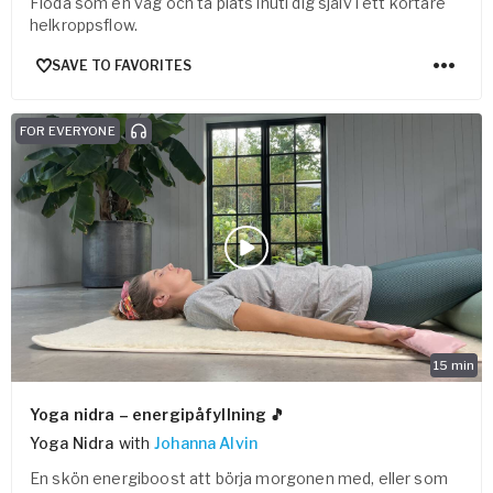
Flöda som en våg och ta plats inuti dig själv i ett kortare
helkroppsflow.
SAVE TO FAVORITES
FOR EVERYONE
15
min
Yoga nidra – energipåfyllning 🎵
Yoga Nidra
with
Johanna Alvin
En skön energiboost att börja morgonen med, eller som