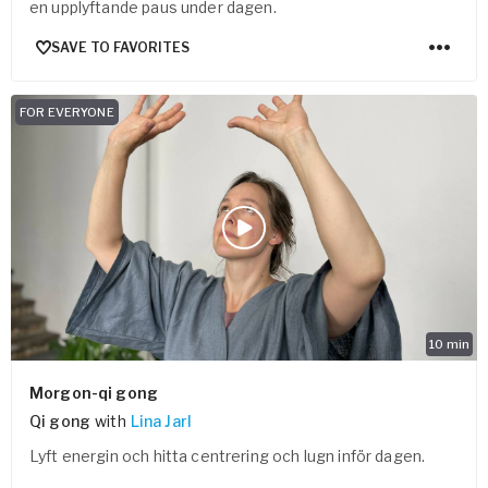
en upplyftande paus under dagen.
SAVE TO FAVORITES
FOR EVERYONE
10
min
Morgon-qi gong
Qi gong
with
Lina Jarl
Lyft energin och hitta centrering och lugn inför dagen.