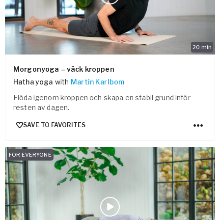
20
min
Morgonyoga – väck kroppen
Hatha yoga
with
Martin Karlbom
Flöda igenom kroppen och skapa en stabil grund inför
resten av dagen.
SAVE TO FAVORITES
FOR EVERYONE