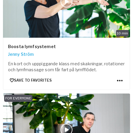
10
min
Boosta lymfsystemet
Jenny Ström
En kort och upppiggande klass med skakningar, rotationer
och lymfmassage som får fart på lymfflödet.
SAVE TO FAVORITES
FOR EVERYONE