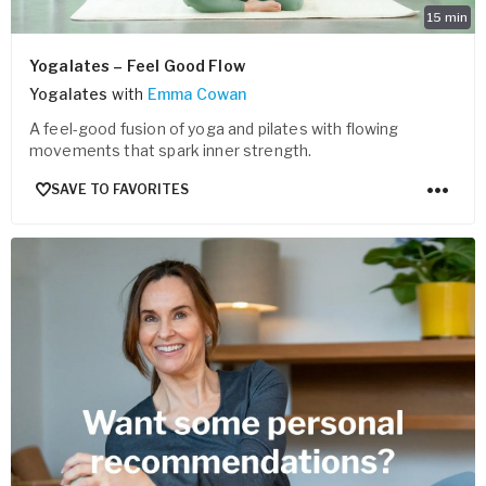
15
min
Yogalates – Feel Good Flow
Yogalates
with
Emma Cowan
A feel-good fusion of yoga and pilates with flowing
movements that spark inner strength.
SAVE TO FAVORITES