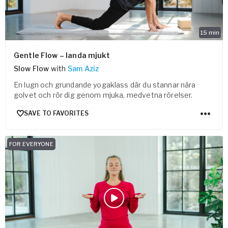
15
min
Gentle Flow – landa mjukt
Slow Flow
with
Sam Aziz
En lugn och grundande yogaklass där du stannar nära
golvet och rör dig genom mjuka, medvetna rörelser.
SAVE TO FAVORITES
FOR EVERYONE